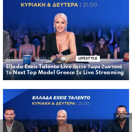
1.9k
Shares
1.1k
Views
0
Comments
LIFESTYLE
Ellada Exeis Talento Live Δείτε Τώρα Ζωντανά
Το Next Top Model Greece Σε Live Streaming
MORE
STORIES
close