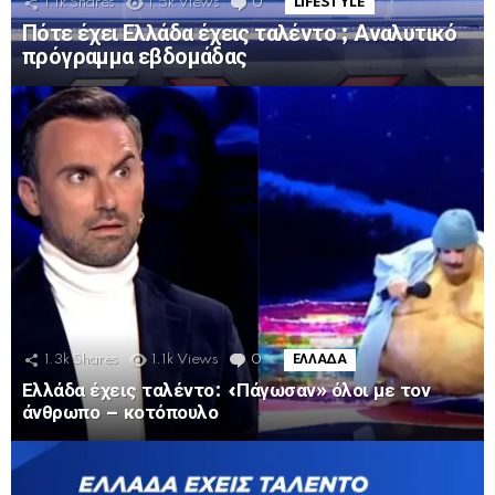
1.1k
Shares
1.5k
Views
0
Comments
LIFESTYLE
Πότε έχει Ελλάδα έχεις ταλέντο ; Αναλυτικό
πρόγραμμα εβδομάδας
1.3k
Shares
1.1k
Views
0
Comments
ΕΛΛΑΔΑ
Ελλάδα έχεις ταλέντο: «Πάγωσαν» όλοι με τον
άνθρωπο – κοτόπουλο