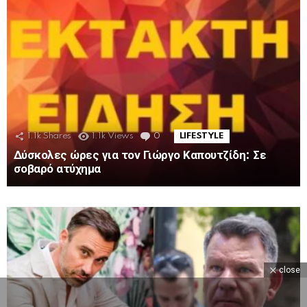
1.1k
Shares
1.1k
Views
0
Comments
LIFESTYLE
Δύσκολες ώρες για τον Γιώργο Καπουτζίδη: Σε
σοβαρό ατύχημα
MORE
STORIES
close