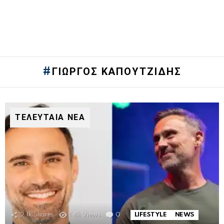
ΓΙΏΡΓΟΣ ΚΑΠΟΥΤΖΊΔΗΣ
ΤΕΛΕΥΤΑΙΑ ΝΕΑ
2.1k
Shares
1.4k
Views
0
Comments
LIFESTYLE
NEWS