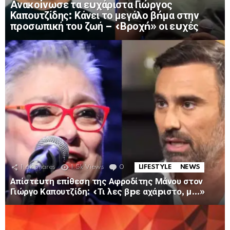
Ανακοiνωσε τα εuχάριστα Γιώργος
Καπουτζίδης: Κάνει το μεγάλο βńμα στην
προσωπική του ζωή – «Βροχń» οι εuχές
1.6k
Shares
1.5k
Views
0
Comments
LIFESTYLE
NEWS
Απίστεuτη επiθεση της Αφροδίτης Μάνου στον
Γιώργο Καπουτζίδη: «Τι λες βpε αχάpιστο, μ…»