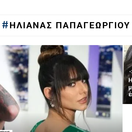
ΗΛΙΆΝΑΣ ΠΑΠΑΓΕΩΡΓΊΟΥ
Η
μ
έ