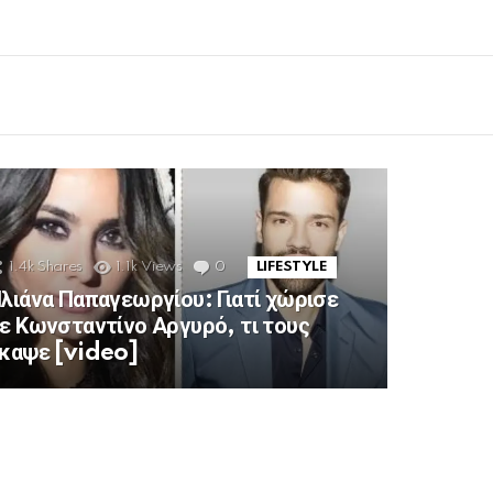
1.4k
Shares
1.1k
Views
0
Comments
LIFESTYLE
λιάνα Παπαγεωργίου: Γιατί χώρισε
ε Κωνσταντίνο Αργυρό, τι τους
καψε [video]