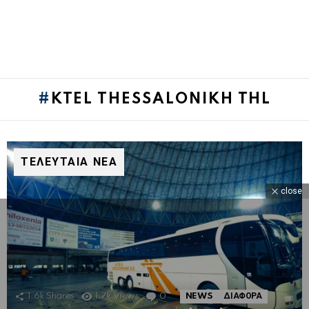
KTEL THESSALONIKH THL
ΤΕΛΕΥΤΑΙΑ ΝΕΑ
close
1.6k
Shares
1.7k
Views
0
Comments
NEWS
ΔΙΑΦΟΡΑ