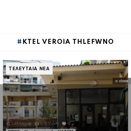
KTEL VEROIA THLEFWNO
ΤΕΛΕΥΤΑΙΑ ΝΕΑ
close
1.6k
Shares
1.7k
Views
0
Comments