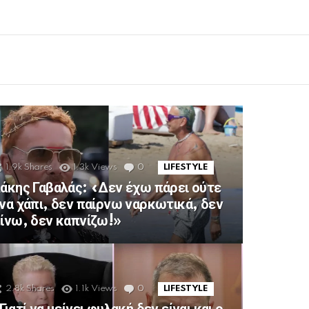
1.9k
Shares
1.3k
Views
0
Comments
LIFESTYLE
άκης Γαβαλάς: «Δεν έχω πάρει ούτε
να χάπι, δεν παίρνω ναρκωτικά, δεν
ίνω, δεν καπνίζω!»
2.8k
Shares
1.1k
Views
0
Comments
LIFESTYLE