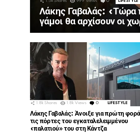
1.5k
Shares
999
Views
0
Comments
LIFESTYLE
Λάκης Γαβαλάς: «Τώρα 
γάμοι θα αρχίσουν οι χ
MORE
STORIES
1.8k
Shares
1.8k
Views
0
Comments
LIFESTYLE
Λάκης Γαβαλάς: Άνοιξε για πρώτη φορ
τις πόρτες του εγκαταλελειμμένου
«παλατιού» του στη Κάντζα