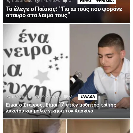
1.5k
Shares
1.4k
Views
0
Comments
NEWS
ΘΡΗΣΚΕΙΑ
Το έλεγε ο Παίσιος: “Για αυτούς που φοράνε
σταυρό στο λαıμό τους”
1.8k
Shares
999
Views
0
Comments
ΕΛΛΑΔΑ
Είμαι ο Σταύρος. Είμαι 17 ετών μαθητής τρίτης
λυκείου και μόλις νίκησα τον Καρκίνο