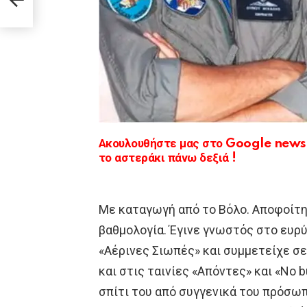
Ακουλουθήστε μας στο Google news κ
το αστεράκι πάνω δεξιά !
Με καταγωγή από το Βόλο. Αποφοίτη
βαθμολογία. Έγινε γνωστός στο ευρύ
«Αέρινες Σιωπές» και συμμετείχε σ
και στις ταινίες «Απόντες» και «No 
σπίτι του από συγγενικά του πρόσωπ