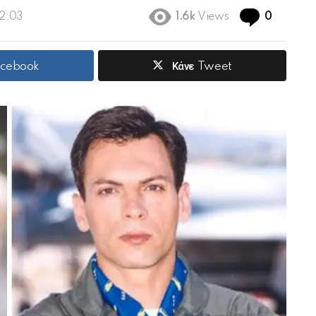
Commen
02:03
1.6k
Views
0
acebook
Κάνε Tweet