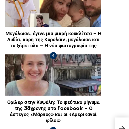
Μεγάλωσε, έγινε μια μικρή κουκλίτσα – Η
Λυδία, κόρη της Καρολάιν, μεγάλωσε και
τα ξέρει όλα – Η νέα φωτογραφία της
Θρίλερ στην Κυψέλη: Το ψεύτικο μήνυμα
της 38χρονης στο Facebook – Ο
άστεγος «Μάρκος» και οι «Αμερικανοί
φίλοι»
Φρίκ
έγιν