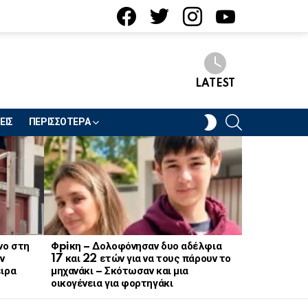
facebook
twitter
instagram
youtube
LATEST
SEARCH
SWITCH
ΕΙΣ
ΠΕΡΙΣΣΟΤΕΡΑ
SKIN
νο στη
Φpiκη – Δολοφόνησαν δυο αδέλφια
Ξαφνικό λο
ν
17 και 22 ετών για να τους πάρουν το
ζαχαροπλασ
ειρα
μηχανάκι – Σκότωσαν και μια
πασίγνωστη
οικογένεια για φορτηγάκι
και μυγών