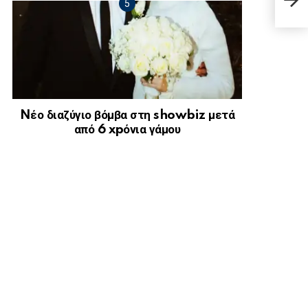
είχα
Nέο διαζύγιο βόμβα στη showbiz μετά
από 6 xpόνια γάμου