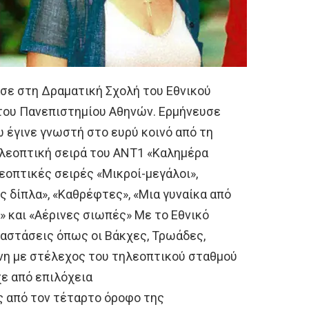
σε στη Δραματική Σχολή του Εθνικού
του Πανεπιστημίου Αθηνών. Ερμήνευσε
 έγινε γνωστή στο ευρύ κοινό από τη
λεοπτική σειρά του ΑΝΤ1 «Καλημέρα
εοπτικές σειρές «Μικροί-μεγάλοι»,
ς δίπλα», «Καθρέφτες», «Μια γυναίκα από
» και «Αέρινες σιωπές» Με το Εθνικό
αστάσεις όπως οι Βάκχες, Τρωάδες,
νη με στέλεχος του τηλεοπτικού σταθμού
χε από επιλόχεια
 από τον τέταρτο όροφο της