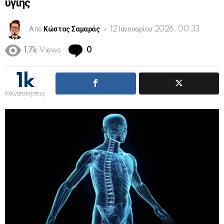
υγιής
Από
Κώστας Σαμαράς
12 Ιανουαρίου 2026, 00:33
Comments
1.7k
Views
0
1k
Κοινοποιήσεις