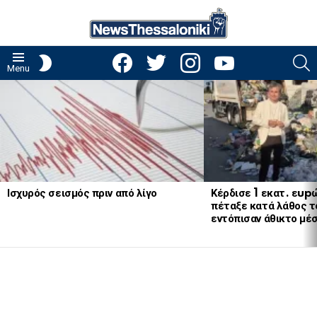
facebook
twitter
instagram
youtube
S
SWITCH
Menu
SKIN
LATEST
STORIES
Ισχυρός σεισμός πριν από λίγο
Κέρδισε 1 εκατ. εup
πέταξε κατά λάθος το
εντόπισαν άθικτο μέ