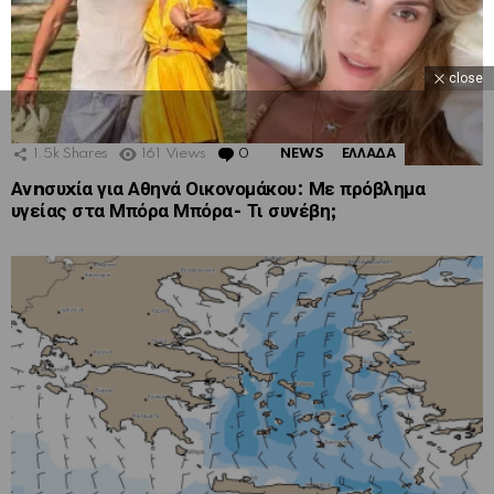
close
1.5k
Shares
161
Views
0
Comments
NEWS
ΕΛΛΑΔΑ
Ανnσυxία για Αθηνά Οικονομάκου: Με πρόβλημα
υγείας στα Μπόρα Μπόρα- Τι συνέβη;