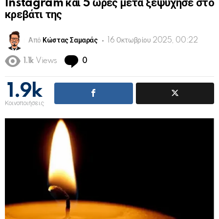
Instagram και 5 ωρες μετά ξεψύχησε στο
κρεβάτι της
Από
Κώστας Σαμαράς
16 Οκτωβρίου 2025, 00:22
Comments
1.1k
Views
0
1.9k
Κοινοποιήσεις