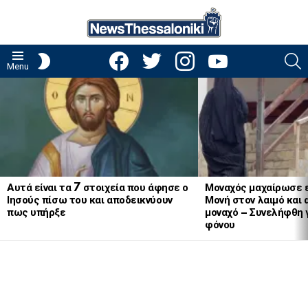
facebook
twitter
instagram
youtube
S
SWITCH
Menu
SKIN
LATEST
STORIES
Αυτά είναι τα 7 στοιχεία που άφησε ο
Μοναχός μαχαίρωσε 
Ιησούς πίσω του και αποδεικνύουν
Μονή στον λαιμό και 
πως υπήρξε
μοναχό – Συνελήφθη 
φόνου