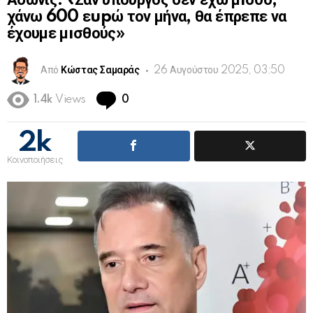
Άδωνις: «Σαν υπουργός δεν έχω μıσθό,
χάνω 600 εupώ τον μήνα, θα έπρεπε να
έχουμε μıσθούς»
Από
Κώστας Σαμαράς
26 Αυγούστου 2025, 03:50
Comments
1.4k
Views
0
2k
Κοινοποιήσεις