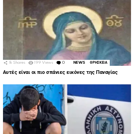
1k
Shares
199
Views
0
Comments
NEWS
ΘΡΗΣΚΕΙΑ
Αυτές είναι οι πιο σπάνιες εικόνες της Παναγίας