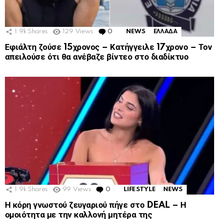
1.9k
Shares
129
Views
0
Comments
NEWS
ΕΛΛΑΔΑ
Εφιάλτη ζούσε 15χρονος – Κατήγγειλε 17χρονο – Τον
απειλούσε ότι θα ανέβαζε βίντεο στο διαδίκτυο
1.9k
Shares
99
Views
0
Comments
LIFESTYLE
NEWS
Η κόρη γνωστού ζευγαριού πήγε στο DEAL – Η
ομοιότητα με την καλλονή μητέρα της