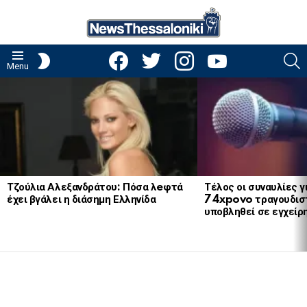
facebook
twitter
instagram
youtube
S
SWITCH
Menu
SKIN
LATEST
STORIES
Τζούλια Αλεξανδράτου: Πόσα λeφτά
Τέλος οι συναυλίες γ
έχει βγάλει η διάσημη Ελληνίδα
74xpovo τραγουδισ
υποβληθεί σε εγχείρ