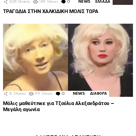
628
Shares
149
Views
0
Comments
NEWS
ΕΛΛΑΔΑ
ΤΡΑΓΩΔΙΑ ΣΤΗΝ ΧΑΛΚΙΔΙΚΗ ΜΟΛΙΣ ΤΩΡΑ
1k
Shares
99
Views
0
Comments
NEWS
ΔΙΑΦΟΡΑ
Μόλις μαθεύτnκε για Τζούλια Αλεξανδράτου –
Μεγάλη αγωνία