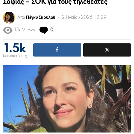
Σοφίας – ΣOK για τους τηλεθεατές
Από
Πέγκυ Σκουλού
28 Μαΐου 2026, 12:29
Comments
1.1k
Views
0
1.5k
Κοινοποιήσεις