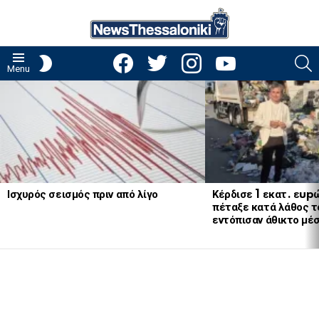
facebook
twitter
instagram
youtube
S
SWITCH
Menu
SKIN
LATEST
STORIES
Ισχυρός σεισμός πριν από λίγο
Κέρδισε 1 εκατ. εup
πέταξε κατά λάθος το
εντόπισαν άθικτο μέ