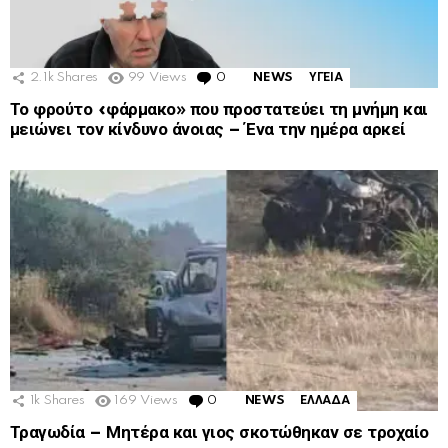
2.1k
Shares
99
Views
0
Comments
NEWS
ΥΓΕΙΑ
Το φρούτο «φάρμακο» που προστατεύει τη μνήμη και
μειώνει τον κίνδυνο άνοιας – Ένα την ημέρα αρκεί
1k
Shares
169
Views
0
Comments
NEWS
ΕΛΛΑΔΑ
Τραγωδία – Μητέρα και γιος σκοτώθηκαν σε τροχαίο