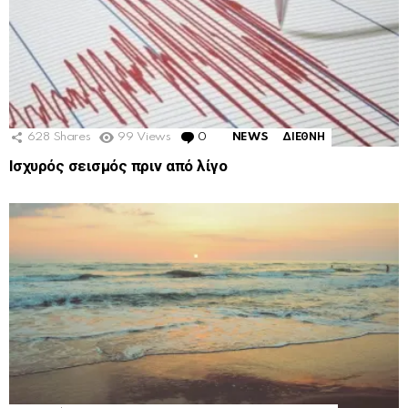
628
Shares
99
Views
0
Comments
NEWS
ΔΙΕΘΝΗ
Ισχυρός σεισμός πριν από λίγο