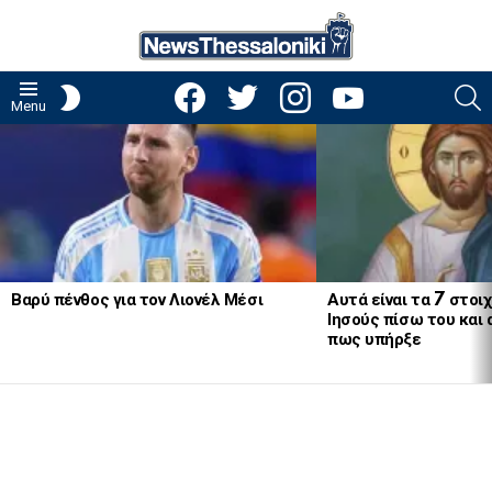
facebook
twitter
instagram
youtube
S
SWITCH
Menu
SKIN
LATEST
STORIES
Βαρύ πένθος για τον Λιονέλ Μέσι
Αυτά είναι τα 7 στοι
Ιησούς πίσω του και
πως υπήρξε