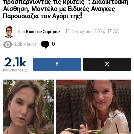
προσπερνώντας τις κρίσεις”: Διαδικτυακή
Αίσθηση, Μοντέλο με Ειδικές Ανάγκες
Παρουσιάζει τον Αγόρι της!
Από
Κώστας Σαμαράς
10 Οκτωβρίου 2024, 17:53
Comments
1.3k
Views
0
2.1k
Κοινοποιήσεις