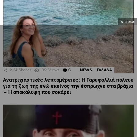
close
2.5k
Shares
139
Views
0
Comments
NEWS
ΕΛΛΑΔΑ
Ανατριχιαστικές λεπτομέρειες: Η Γαρυφαλλιά πάλευε
για τη ζωή της ενώ εκείνος την έσπρωχνε στα βράχια
– Η αποκάλυψη που σοκάρει