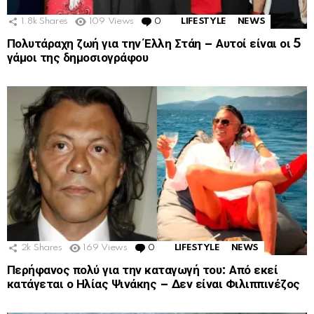
1.8k
Shares
109
Views
0
Comments
LIFESTYLE
NEWS
Πολυτάραχη ζωή για την Έλλη Στάη – Αυτοί είναι οι 5
γάμοι της δημοσιογράφου
2k
Shares
169
Views
0
Comments
LIFESTYLE
NEWS
Περήφανος πολύ για την καταγωγή του: Από εκεί
κατάγεται ο Ηλίας Ψινάκης – Δεν είναι Φιλιππινέζος