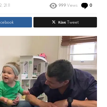
Commen
, 21:11
999
Views
0
Facebook
Κάνε Tweet