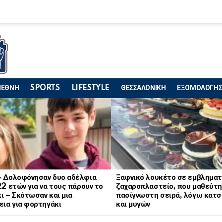
ΙΕΘΝΗ
SPORTS
LIFESTYLE
ΘΕΣΣΑΛΟΝΙΚΗ
ΕΞΟΜΟΛΟΓΗΣ
– Δολοφόνησαν δυο αδέλφια
Ξαφνικό λουκέτο σε εμβληματ
22 ετών για να τους πάρουν το
ζαχαροπλαστείο, που μαθεύτη
ι – Σκότωσαν και μια
πασίγνωστη σειρά, λόγω κατ
εια για φορτηγάκι
και μυγών