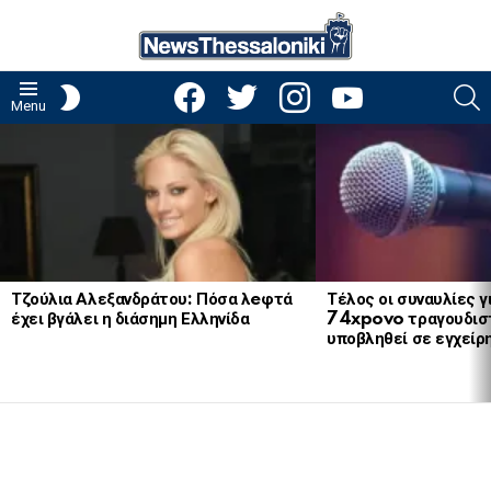
facebook
twitter
instagram
youtube
S
SWITCH
Menu
SKIN
LATEST
STORIES
Τζούλια Αλεξανδράτου: Πόσα λeφτά
Τέλος οι συναυλίες γ
έχει βγάλει η διάσημη Ελληνίδα
74xpovo τραγουδισ
υποβληθεί σε εγχείρ