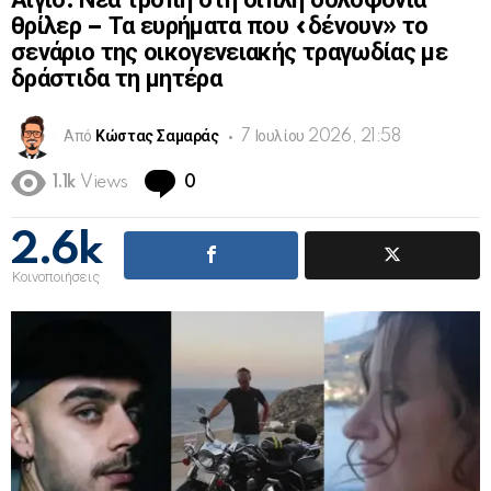
Αίγιο: Νέα τροπή στη διπλή δολοφονία
θρίλερ – Τα ευρήματα που «δένουν» το
σενάριο της οικογενειακής τραγωδίας με
δράστιδα τη μητέρα
Από
Κώστας Σαμαράς
7 Ιουλίου 2026, 21:58
Comments
1.1k
Views
0
2.6k
Κοινοποιήσεις