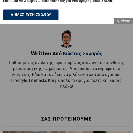
Επιθυμώ να λαμβάνω ειδοποιήσεις για νέα άρθρα μέσω email.
close
Written Από
Κώστας Σαμαράς
Παθιασμένος αναλυτής αφοσιωμένος κοινωνικός συνθέτης
μέσων μαζικής ενημέρωσης. Από μικρός τα έγραφε στα
ίντερνετς. Εδώ θα τον δεις να μιλάει για όλα όσα αγαπάει:
Lifestyle, Lifehacks Και με πολύ πίκρα για πολιτική. Χωρίς
πλάκα!
ΣΑΣ ΠΡΟΤΕΙΝΟΥΜΕ