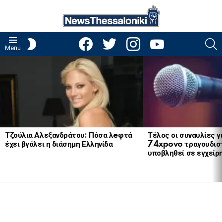
facebook
twitter
instagram
youtube
S
SWITCH
Menu
SKIN
LATEST
STORIES
Τζούλια Αλεξανδράτου: Πόσα λeφτά
Τέλος οι συναυλίες γ
έχει βγάλει η διάσημη Ελληνίδα
74xpovo τραγουδισ
υποβληθεί σε εγχείρ