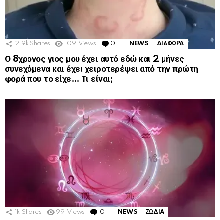
2.9k
Shares
109
Views
0
Comments
NEWS
ΔΙΑΦΟΡΑ
Ο 8χρονος γιος μου έχει αυτό εδώ και 2 μήνες
συνεχόμενα και έχει χειροτερέψει από την πρώτη
φορά που το είχε… Τι είναι;
1k
Shares
99
Views
0
Comments
NEWS
ΖΩΔΙΑ