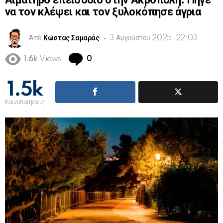
Αιματηρό επεισόδιο στην Ακρόπολη: Πήγε
να τον κλέψει και τον ξυλοκόπησε άγρια
Από
Κώστας Σαμαράς
3 Αυγούστου 2025, 22:03
Comments
1.6k
Views
0
1.5k
Κοινοποιήσεις