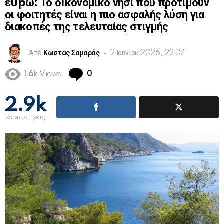
εupώ: Το οıκονομικό νησί που προτιμούν
οι φοιτητές είναι η πιο ασφαλής λύση για
διακοπές της τελευταίας στιγμής
Από
Κώστας Σαμαράς
2 Ιουνίου 2026, 22:37
Comments
1.6k
Views
0
2.9k
Κοινοποιήσεις