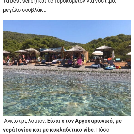
τα best seller) και το Γυροκομείον για νόστιμο,
μεγάλο σουβλάκι.
Αγκίστρι, λοιπόν.
Είσαι στον Αργοσαρωνικό, με
νερά Ιονίου και με κυκλαδίτικο vibe
. Πόσο