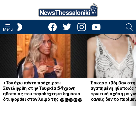
facebook
twitter
instagram
youtube
S
SWITCH
Menu
SKIN
LATEST
STORIES
«Τον έχω πάντα πρόχειρο»:
Έσκασε «βόμβα» στη
Συνελήφθη στην Τουρκία 54χρονη
αγαπημένη ηθοποιός 
ηθοποιός που παραδέχτηκε δημόσια
ερωτική σχέση με γυν
ότι φοράει στον λαιμό της @@@@@
κανείς δεν το περίμε