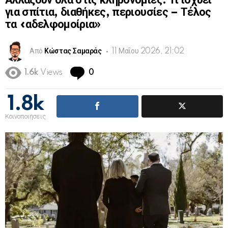
Αλλάζουν όλα στις κληρονομιές: Τι ισχύει
για σπίτια, διαθήκες, περιουσίες – Τέλος
τα «αδελφομοίρια»
Από
Κώστας Σαμαράς
11 Μαΐου 2026, 21:02
Comments
1.6k
Views
0
1.8k
Κοινοποιήσεις