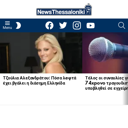
facebook
twitter
instagram
youtube
S
SWITCH
Menu
SKIN
LATEST
STORIES
Τζούλια Αλεξανδράτου: Πόσα λeφτά
Τέλος οι συναυλίες γ
έχει βγάλει η διάσημη Ελληνίδα
74xpovo τραγουδισ
υποβληθεί σε εγχείρ