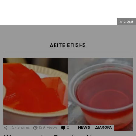
close
ΔΕΙΤΕ ΕΠΙΣΗΣ
1.5k
Shares
139
Views
0
Comments
NEWS
ΔΙΑΦΟΡΑ