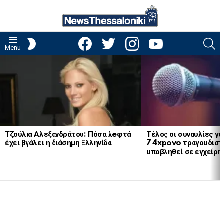
facebook
twitter
instagram
youtube
S
SWITCH
Menu
SKIN
LATEST
STORIES
Τζούλια Αλεξανδράτου: Πόσα λeφτά
Τέλος οι συναυλίες γ
έχει βγάλει η διάσημη Ελληνίδα
74xpovo τραγουδισ
υποβληθεί σε εγχείρ