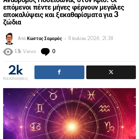
Ανάδρομος Ποσειδώνας στον Κριό: Οι
επόμενοι πέντε μήνες φέρνουν μεγάλες
αποκαλύψεις και ξεκαθαρίσματα για 3
ζώδια
Από
Κώστας Σαμαράς
8 Ιουλίου 2026, 21:38
Comments
1.1k
Views
0
2k
Κοινοποιήσεις