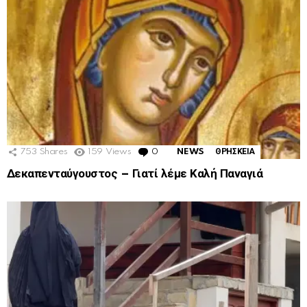
753
Shares
159
Views
0
Comments
NEWS
ΘΡΗΣΚΕΙΑ
Δεκαπενταύγουστος – Γιατί λέμε Καλή Παναγιά