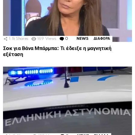
1.1k
Shares
169
Views
0
Comments
NEWS
ΔΙΑΦΟΡΑ
Σoκ για Βάνα Μπάρμπα: Τι έδειξε η μαγνητική
εξέταση