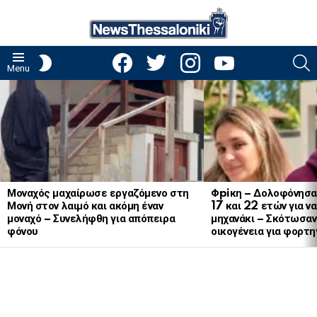
facebook
twitter
instagram
youtube
S
SWITCH
Menu
SKIN
LATEST
STORIES
Μοναχός μαχαίρωσε εργαζόμενο στη
Φpiκη – Δολοφόνησα
Μονή στον λαιμό και ακόμη έναν
17 και 22 ετών για ν
μοναχό – Συνελήφθη για απόπειρα
μηχανάκι – Σκότωσαν 
φόνου
οικογένεια για φορτη