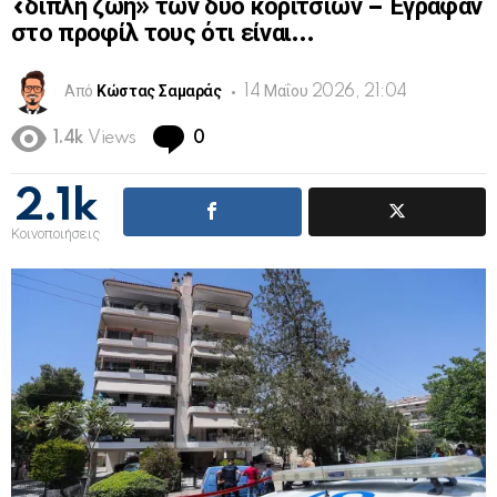
«διπλή ζωή» των δύο κοριτσιών – Έγραφαν
στο προφίλ τους ότι είναι…
Από
Κώστας Σαμαράς
14 Μαΐου 2026, 21:04
Comments
1.4k
Views
0
2.1k
Κοινοποιήσεις