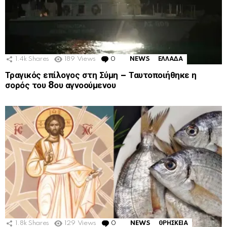
1.4k
Shares
189
Views
0
Comments
NEWS
ΕΛΛΑΔΑ
Τραγικός επίλογος στη Σύμη – Ταυτοποιήθηκε η
σορός του 8ου αγνοούμενου
1.8k
Shares
129
Views
0
Comments
NEWS
ΘΡΗΣΚΕΙΑ