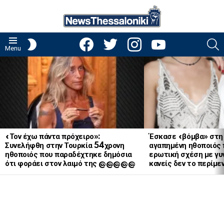
facebook
twitter
instagram
youtube
S
SWITCH
Menu
SKIN
LATEST
STORIES
«Τον έχω πάντα πρόχειρο»:
Έσκασε «βόμβα» στη
Συνελήφθη στην Τουρκία 54χρονη
αγαπημένη ηθοποιός 
ηθοποιός που παραδέχτηκε δημόσια
ερωτική σχέση με γυν
ότι φοράει στον λαιμό της @@@@@
κανείς δεν το περίμε