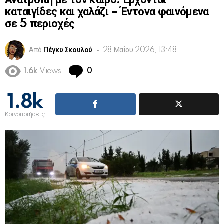
Ανατροπή με τον καιρό: Έρχονται
καταιγίδες και χαλάζι – Έντονα φαινόμενα
σε 5 περιοχές
Από
Πέγκυ Σκουλού
28 Μαΐου 2026, 13:48
Comments
1.6k
Views
0
1.8k
Κοινοποιήσεις