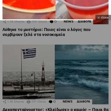
close
1.5k
Shares
139
Views
0
Comments
NEWS
ΔΙΑΦΟΡΑ
Λύθηκε το μυστήριο: Ποιος είναι ο λόγος που
σερβίρουν ζελέ στα νοσοκομεία
1.4k
Shares
119
Views
0
Comments
NEWS
ΔΙΑΦΟΡΑ
Δεκαπενταύγουστος: «Κλείδωσε» ο καιρός – Ποιοι θα