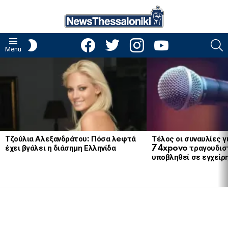
facebook
twitter
instagram
youtube
S
SWITCH
Menu
SKIN
LATEST
STORIES
Τζούλια Αλεξανδράτου: Πόσα λeφτά
Τέλος οι συναυλίες γ
έχει βγάλει η διάσημη Ελληνίδα
74xpovo τραγουδισ
υποβληθεί σε εγχείρ