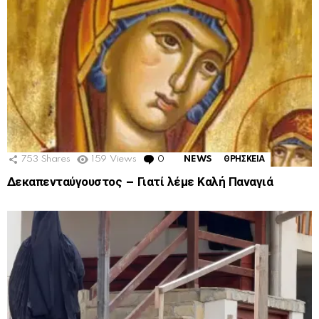
753
Shares
159
Views
0
Comments
NEWS
ΘΡΗΣΚΕΙΑ
Δεκαπενταύγουστος – Γιατί λέμε Καλή Παναγιά