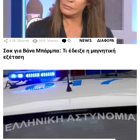
1.1k
Shares
169
Views
0
Comments
NEWS
ΔΙΑΦΟΡΑ
Σoκ για Βάνα Μπάρμπα: Τι έδειξε η μαγνητική
εξέταση