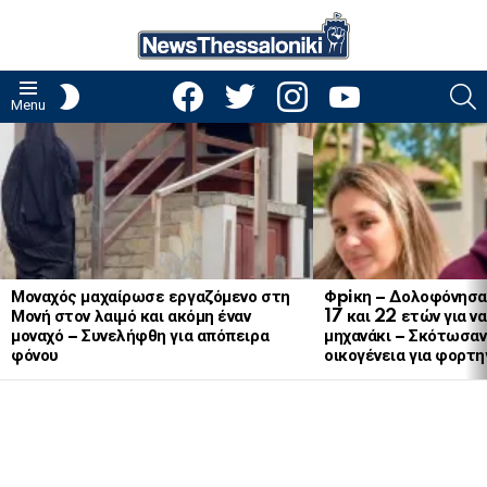
facebook
twitter
instagram
youtube
S
SWITCH
Menu
SKIN
LATEST
STORIES
Μοναχός μαχαίρωσε εργαζόμενο στη
Φpiκη – Δολοφόνησα
Μονή στον λαιμό και ακόμη έναν
17 και 22 ετών για ν
μοναχό – Συνελήφθη για απόπειρα
μηχανάκι – Σκότωσαν 
φόνου
οικογένεια για φορτη