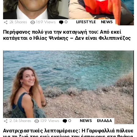
2k
Shares
169
Views
0
Comments
LIFESTYLE
NEWS
Περήφανος πολύ για την καταγωγή του: Από εκεί
κατάγεται ο Ηλίας Ψινάκης – Δεν είναι Φιλιππινέζος
2.5k
Shares
139
Views
0
Comments
NEWS
ΕΛΛΑΔΑ
Ανατριχιαστικές λεπτομέρειες: Η Γαρυφαλλιά πάλευε
για τη ζωή της ενώ εκείνος την έσπρωχνε στα βράχια