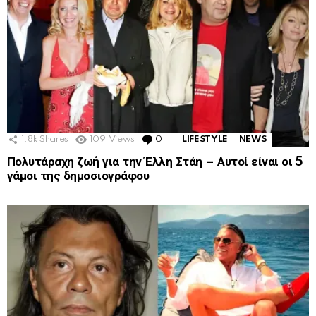
1.8k
Shares
109
Views
0
Comments
LIFESTYLE
NEWS
Πολυτάραχη ζωή για την Έλλη Στάη – Αυτοί είναι οι 5
γάμοι της δημοσιογράφου