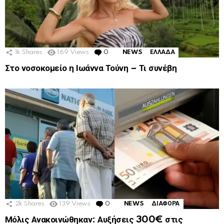
1k
Shares
169
Views
0
Comments
NEWS
ΕΛΛΑΔΑ
Στο νοσοκομείο η Ιωάννα Τούνη – Τι συνέβη
2k
Shares
139
Views
0
Comments
NEWS
ΔΙΑΦΟΡΑ
Μόλις Ανακοινώθηκαν: Αυξήσεις 300€ στις