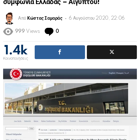
συμφωνία Ελλάδας – Αιγύπτου!
Από
Κώστας Σαμαράς
6 Αυγούστου 2020, 22:06
Comments
999
Views
0
1.4k
Κοινοποιήσεις