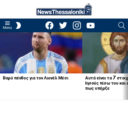
facebook
twitter
instagram
youtube
S
SWITCH
Menu
SKIN
LATEST
STORIES
Βαρύ πένθος για τον Λιονέλ Μέσι
Αυτά είναι τα 7 στοι
Ιησούς πίσω του και
πως υπήρξε