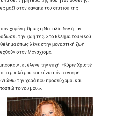
τε να δει τη μητέρα της που ήταν ασθενής.
ρες μαζί στον καναπέ του σπιτιού της
ν σαν χαμένη. Όμως η Ναταλία δεν ήταν
αδώσει την ζωή της. Στο θέλημα του Θεού
 θέλημα όπως λένε στην μοναστική ζωή.
 δεχθούν στον Μοναχισμό.
ποσκοίνι κι έλεγε την ευχή: «Κύριε Χριστέ
 στο μυαλό μου και κάνω πάντα νοερή
ο νιώθω την χαρά που προσεύχομαι και
ποσπώ το νου μου.».