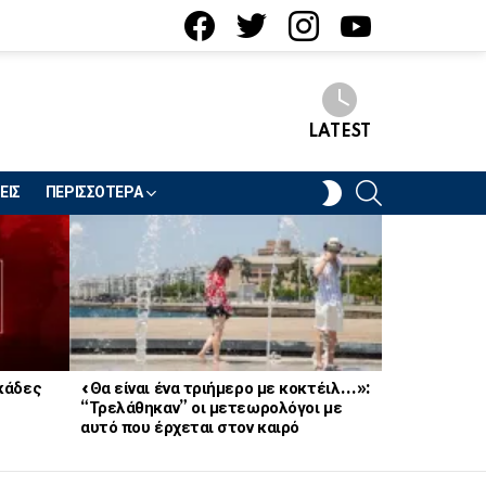
facebook
twitter
instagram
youtube
LATEST
SEARCH
SWITCH
ΕΙΣ
ΠΕΡΙΣΣΟΤΕΡΑ
SKIN
κάδες
«Θα είναι ένα τριήμερο με κοκτέιλ…»:
«Τον έχω πά
“Τρελάθηκαν” οι μετεωρολόγοι με
Συνελήφθη 
αυτό που έρχεται στον καιρό
ηθοποιός π
ότι φοράει