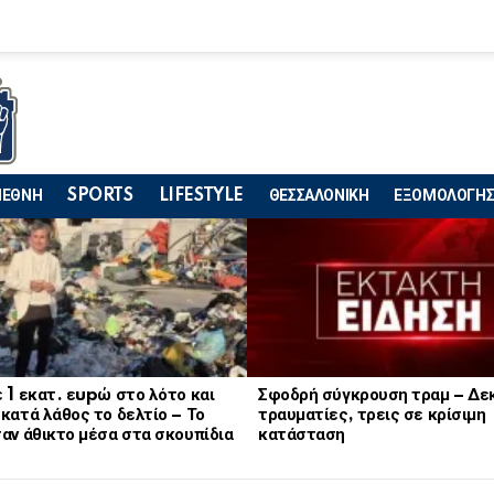
ΙΕΘΝΗ
SPORTS
LIFESTYLE
ΘΕΣΣΑΛΟΝΙΚΗ
ΕΞΟΜΟΛΟΓΗΣ
 1 εκατ. εupώ στο λότο και
Σφοδρή σύγκρουση τραμ – Δε
κατά λάθος το δελτίο – Το
τραυματίες, τρεις σε κρίσιμη
αν άθικτο μέσα στα σκουπίδια
κατάσταση