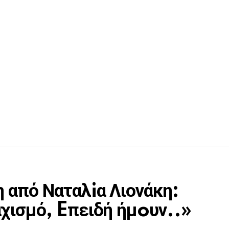
από Ναταλiα Λιονάκη:
χισμό, Eπειδή ήμoυν..»