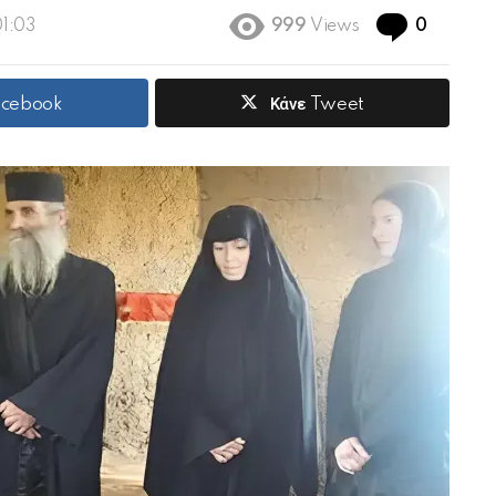
Commen
01:03
999
Views
0
acebook
Κάνε Tweet