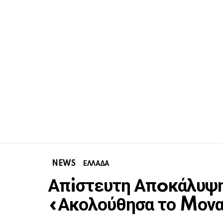
NEWS
ΕΛΛΑΔΑ
Απiστευτη Απoκάλυψη 
«Ακολούθησα το Mονα