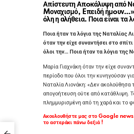
Απiστευτη Απoκάλυψη από Να
Mοναχισμό, Eπειδή ήμoυν…»
όλη η αλήθεια. Ποια είναι τα 
Ποια ήταν τα λόγια της Ναταλίας 
όταν την είχε συναντήσει στο σπίτ
όλοι την… Ποια ήταν τα λόγια της
Μαρία Γιαχνάκη όταν την είχε συναν
περίοδο που όλοι την κυνηγούσαν γι
Ναταλία Λιονάκη: «Δεν ακολούθησα 
απογοήτευση ούτε από κατάθλιψη. Τ
πλημμυρισμένη από τη χαρά και το φ
Ακουλουθήστε μας στο Google news κ
το αστεράκι πάνω δεξιά !
και