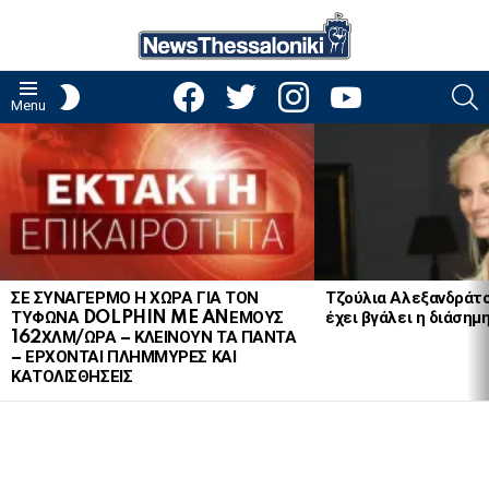
facebook
twitter
instagram
youtube
S
SWITCH
Menu
SKIN
LATEST
STORIES
ΣΕ ΣΥΝΑΓΕΡΜΟ Η ΧΩΡΑ ΓΙΑ ΤΟΝ
Τζούλια Αλεξανδράτ
ΤΥΦΩΝΑ DOLPHIN ME ANΕΜΟΥΣ
έχει βγάλει η διάσημ
162ΧΛΜ/ΩΡΑ – ΚΛΕΙΝΟΥΝ ΤΑ ΠΑΝΤΑ
– ΕΡΧΟΝΤΑΙ ΠΛΗΜΜΥΡΕΣ ΚΑΙ
ΚΑΤΟΛΙΣΘΗΣΕΙΣ