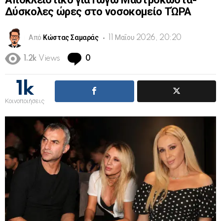
Αποκλειστικό για Γωγώ Μαστροκώστα-
Δύσκολες ώρες στο νοσοκομείο ΤΏΡΑ
Από
Κώστας Σαμαράς
11 Μαΐου 2026, 20:20
Comments
1.2k
Views
0
1k
Κοινοποιήσεις