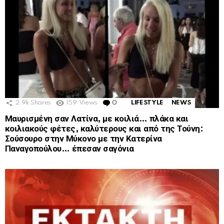
2.9k
Shares
159
Views
0
Comments
LIFESTYLE
NEWS
Μαυρισμένη σαν Λατίνα, με κοιλιά… πλάκα και
κοιλιακούς φέτες, καλύτερους και από της Τούνη:
Σούσουρο στην Μύκονο με την Κατερίνα
Παναγοπούλου… έπεσαν σαγόνια