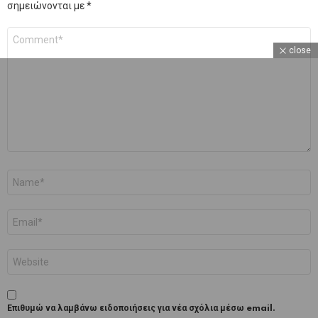
σημειώνονται με
*
Σχόλιο
*
close
Όνομα
*
Email
*
Ιστότοπος
Επιθυμώ να λαμβάνω ειδοποιήσεις για νέα σχόλια μέσω email.