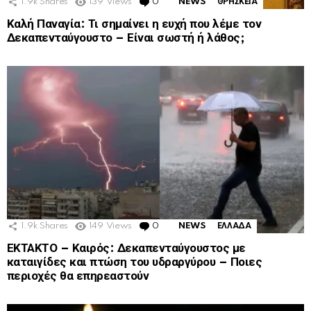
1.9k
Shares
139
Views
0
Comments
NEWS
ΘΡΗΣΚΕΙΑ
Καλή Παναγία: Τι σημαίνει η ευχή που λέμε τον
Δεκαπενταύγουστο – Είναι σωστή ή λάθος;
1.9k
Shares
149
Views
0
Comments
NEWS
ΕΛΛΑΔΑ
ΕΚΤΑΚΤΟ – Καιρός: Δεκαπενταύγουστος με
καταιγίδες και πτώση του υδραργύρου – Ποιες
περιοχές θα επηρεαστούν