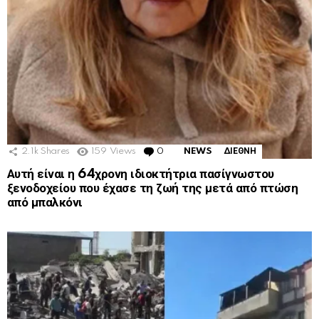
2.1k
Shares
159
Views
0
Comments
NEWS
ΔΙΕΘΝΗ
Αυτή είναι η 64χρονη ιδιοκτήτρια πασίγνωστου
ξενοδοχείου που έχασε τη ζωή της μετά από πτώση
από μπαλκόνι