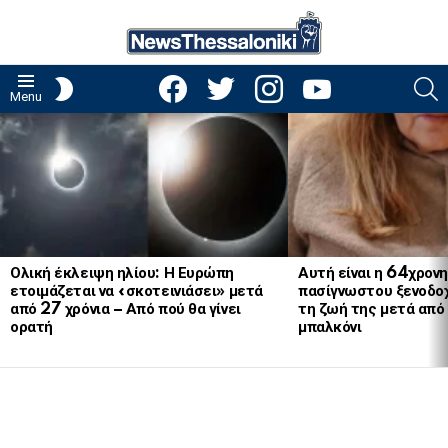
facebook
twitter
instagram
youtube
S
SWITCH
Menu
SKIN
LATEST
STORIES
Ολική έκλειψη ηλίου: Η Ευρώπη
Αυτή είναι η 64χρονη
ετοιμάζεται να «σκοτεινιάσει» μετά
πασίγνωστου ξενοδοχ
από 27 χρόνια – Από πού θα γίνει
τη ζωή της μετά απ
ορατή
μπαλκόνι