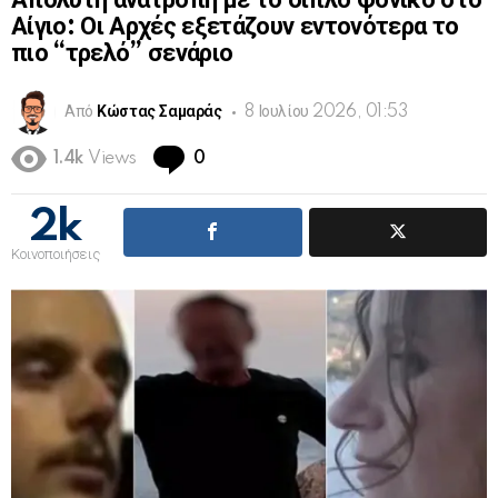
Απόλυτη ανατροπή με το διπλό φονικό στο
Αίγιο: Οι Αρχές εξετάζουν εντονότερα το
πιο “τρελό” σενάριο
Από
Κώστας Σαμαράς
8 Ιουλίου 2026, 01:53
Comments
1.4k
Views
0
2k
Κοινοποιήσεις