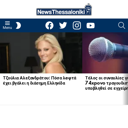
facebook
twitter
instagram
youtube
S
SWITCH
Menu
SKIN
LATEST
STORIES
Τζούλια Αλεξανδράτου: Πόσα λeφτά
Τέλος οι συναυλίες γ
έχει βγάλει η διάσημη Ελληνίδα
74xpovo τραγουδισ
υποβληθεί σε εγχείρ