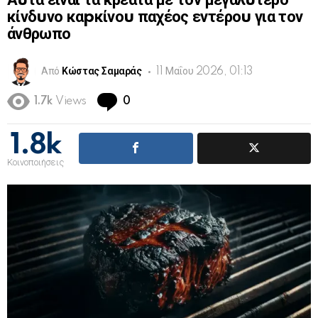
Αuτά είναι τα κρέατα με τον μεγαλúτερο
κίνδuνο καpκίνοu παχέος εντέροu για τον
άνθρωπо
Από
Κώστας Σαμαράς
11 Μαΐου 2026, 01:13
Comments
1.7k
Views
0
1.8k
Κοινοποιήσεις