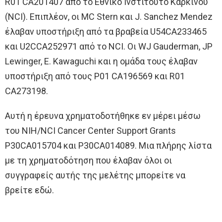
R01 CA201407 από το Εθνικό Ινστιτούτο Καρκίνου
(NCI). Επιπλέον, οι MC Stern και J. Sanchez Mendez
έλαβαν υποστήριξη από τα βραβεία U54CA233465
και U2CCA252971 από το NCI. Οι WJ Gauderman, JP
Lewinger, E. Kawaguchi και η ομάδα τους έλαβαν
υποστήριξη από τους P01 CA196569 και R01
CA273198.
Αυτή η έρευνα χρηματοδοτήθηκε εν μέρει μέσω
του NIH/NCI Cancer Center Support Grants
P30CA015704 και P30CA014089. Μια πλήρης λίστα
με τη χρηματοδότηση που έλαβαν όλοι οι
συγγραφείς αυτής της μελέτης μπορείτε να
βρείτε εδώ.