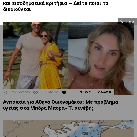
και εισοδηματικά κριτήρια – Δείτε ποιοι το
δικαιούνται
close
1.5k
Shares
109
Views
0
Comments
NEWS
ΕΛΛΑΔΑ
Ανnσυxία για Αθηνά Οικονομάκου: Με πρόβλημα
υγείας στα Μπόρα Μπόρα- Τι συνέβη;