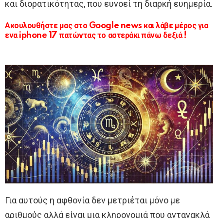
και διορατικότητας, που ευνοεί τη διαρκή ευημερία.
Ακουλουθήστε μας στο Google news και λάβε μέρος για
ενα iphone 17 πατώντας το αστεράκι πάνω δεξιά !
Για αυτούς η αφθονία δεν μετριέται μόνο με
αριθμούς αλλά είναι μια κληρονομιά που αντανακλά