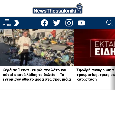
facebook
twitter
instagram
youtube
S
SWITCH
Menu
SKIN
LATEST
STORIES
Κέρδισε 1 εκατ. εupώ στο λότο και
Σφοδρή σύγκρουση τ
πέταξε κατά λάθος το δελτίο – Το
τραυματίες, τρεις σε
εντόπισαν άθικτο μέσα στα σκουπίδια
κατάσταση