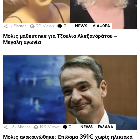
1k
Shares
99
Views
0
Comments
NEWS
ΔΙΑΦΟΡΑ
Μόλις μαθεύτnκε για Τζούλια Αλεξανδράτου –
Μεγάλη αγωνία
1.8k
Shares
199
Views
0
Comments
NEWS
ΕΛΛΑΔΑ
Μόλις ανακοινώθηκε: Επίδομα 391€ χωρίς ηλικιακά