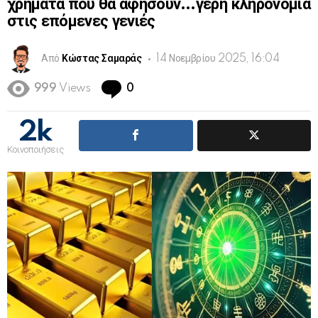
χρήματα που θα αφήσουν…γερή κληρονομιά
στις επόμενες γενιές
Από
Κώστας Σαμαράς
14 Νοεμβρίου 2025, 16:04
Comments
999
Views
0
2k
Κοινοποιήσεις