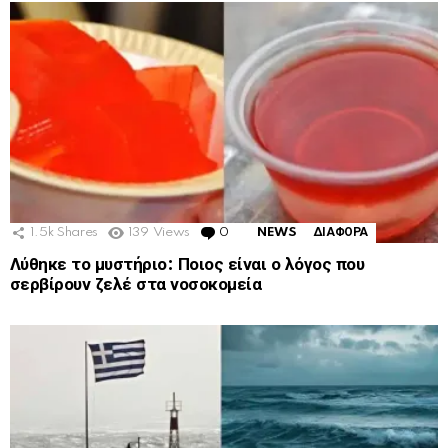
1.5k
Shares
139
Views
0
Comments
NEWS
ΔΙΑΦΟΡΑ
Λύθηκε το μυστήριο: Ποιος είναι ο λόγος που
σερβίρουν ζελέ στα νοσοκομεία