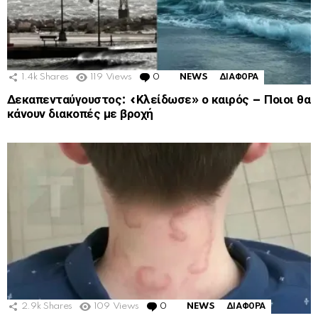
1.4k
Shares
119
Views
0
Comments
NEWS
ΔΙΑΦΟΡΑ
Δεκαπενταύγουστος: «Κλείδωσε» ο καιρός – Ποιοι θα
κάνουν διακοπές με βροχή
2.9k
Shares
109
Views
0
Comments
NEWS
ΔΙΑΦΟΡΑ