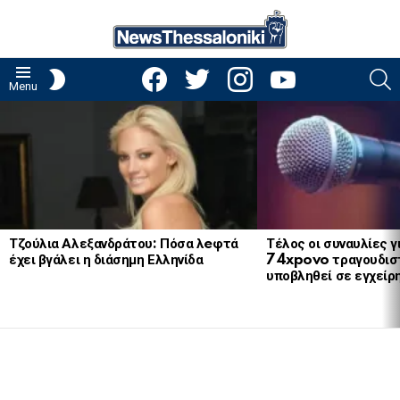
facebook
twitter
instagram
youtube
S
SWITCH
Menu
SKIN
LATEST
STORIES
Τζούλια Αλεξανδράτου: Πόσα λeφτά
Τέλος οι συναυλίες γ
έχει βγάλει η διάσημη Ελληνίδα
74xpovo τραγουδισ
υποβληθεί σε εγχείρ