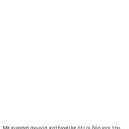
Με εμφανή αγωνία, κατήγγειλε ότι οι δύο γιοι του