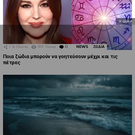
close
1.1k
Shares
189
Views
0
Comments
NEWS
ΖΩΔΙΑ
Ποια ζώδια μπορούν να γοητεύσουν μέχρι και τις
πέτρες