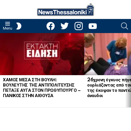
facebook
twitter
instagram
youtube
S
SWITCH
Menu
SKIN
LATEST
STORIES
ΧΑΜΟΣ ΜΕΣΑ ΣΤΗ ΒΟΥΛΗ:
26χρονη έγκυος πήγε
ΒΟΥΛΕΥΤΗΣ ΤΗΣ ΑΝΤΙΠΟΛΙΤΕΥΣΗΣ
ουρλιάζοντας από το
ΠΕΤΑΞΕ ΑΥΓΑ ΣΤΟΝ ΠΡΩΘΥΠΟΥΡΓΟ –
της έκοψαν το παντελ
ΠΑΝΙΚΟΣ ΣΤΗΝ ΑΙΘΟΥΣΑ
άναυδοι