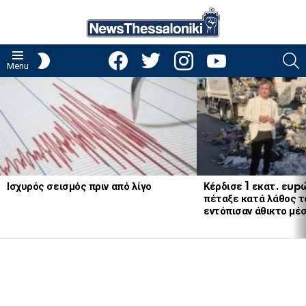
facebook
twitter
instagram
youtube
S
SWITCH
Menu
SKIN
LATEST
STORIES
Ισχυρός σεισμός πριν από λίγο
Κέρδισε 1 εκατ. εup
πέταξε κατά λάθος το
εντόπισαν άθικτο μέ