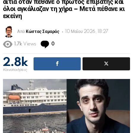
αίτια όταν πέθανε ο πρώτος επιβάτης και
όλοι αγκάλιαζαν τη χήρα – Μετά πέθανε κι
εκείνη
Από
Κώστας Σαμαράς
10 Μαΐου 2026, 18:27
Comments
1.7k
Views
0
2.8k
Κοινοποιήσεις