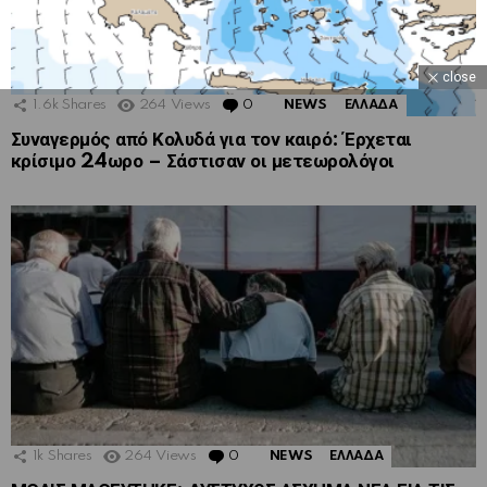
close
1.6k
Shares
264
Views
0
Comments
NEWS
ΕΛΛΑΔΑ
Συναγερμός από Κολυδά για τον καιρό: Έρχεται
κρίσιμο 24ωρο – Σάστισαν οι μετεωρολόγοι
1k
Shares
264
Views
0
Comments
NEWS
ΕΛΛΑΔΑ