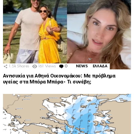
1.5k
Shares
161
Views
0
Comments
NEWS
ΕΛΛΑΔΑ
Ανnσυxία για Αθηνά Οικονομάκου: Με πρόβλημα
υγείας στα Μπόρα Μπόρα- Τι συνέβη;