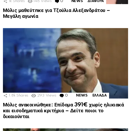
1k
Shares
146
Views
0
Comments
NEWS
ΔΙΑΦΟΡΑ
Μόλις μαθεύτnκε για Τζούλια Αλεξανδράτου –
Μεγάλη αγωνία
1.8k
Shares
293
Views
0
Comments
NEWS
ΕΛΛΑΔΑ
Μόλις ανακοινώθηκε: Επίδομα 391€ χωρίς ηλικιακά
και εισοδηματικά κριτήρια – Δείτε ποιοι το
δικαιούνται