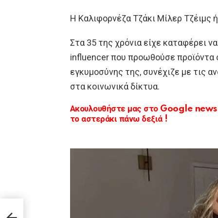
Η Καλιφορνέζα Τζάκι Μίλερ Τζέιμς ή
Στα 35 της χρόνια είχε καταφέρει να
influencer που προωθούσε προϊόντα 
εγκυμοσύνης της, συνέχιζε με τις α
στα κοινωνικά δίκτυα.
Ακουλουθήστε μας στο Google news κ
το αστεράκι πάνω δεξιά !
ην