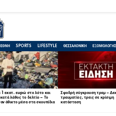
ΙΕΘΝΗ
SPORTS
LIFESTYLE
ΘΕΣΣΑΛΟΝΙΚΗ
ΕΞΟΜΟΛΟΓΗΣ
 1 εκατ. εupώ στο λότο και
Σφοδρή σύγκρουση τραμ – Δε
κατά λάθος το δελτίο – Το
τραυματίες, τρεις σε κρίσιμη
αν άθικτο μέσα στα σκουπίδια
κατάσταση