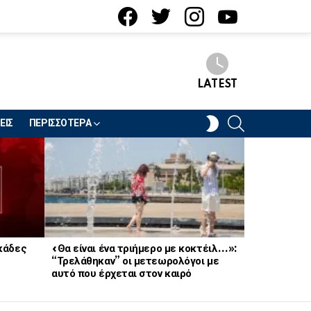
facebook
twitter
instagram
youtube
LATEST
SEARCH
SWITCH
ΕΙΣ
ΠΕΡΙΣΣΟΤΕΡΑ
SKIN
κάδες
«Θα είναι ένα τριήμερο με κοκτέιλ…»:
«Τον έχω πά
“Τρελάθηκαν” οι μετεωρολόγοι με
Συνελήφθη 
αυτό που έρχεται στον καιρό
ηθοποιός π
ότι φοράει