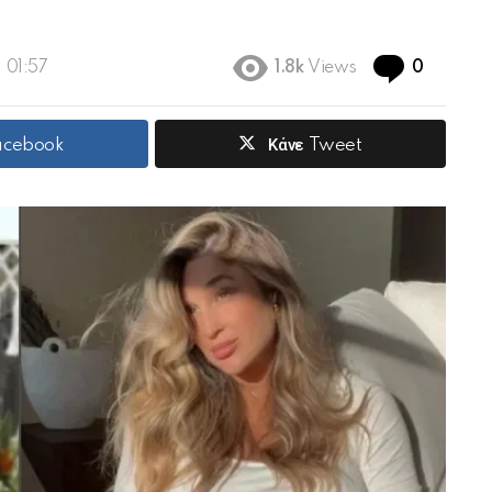
Commen
, 01:57
1.8k
Views
0
Facebook
Κάνε Tweet