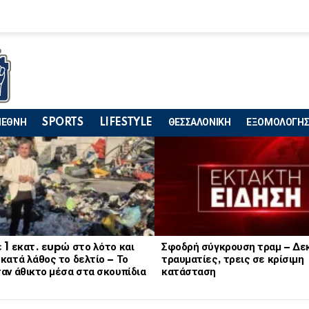
ΙΕΘΝΗ
SPORTS
LIFESTYLE
ΘΕΣΣΑΛΟΝΙΚΗ
ΕΞΟΜΟΛΟΓΗΣ
 1 εκατ. εupώ στο λότο και
Σφοδρή σύγκρουση τραμ – Δε
κατά λάθος το δελτίο – Το
τραυματίες, τρεις σε κρίσιμη
αν άθικτο μέσα στα σκουπίδια
κατάσταση