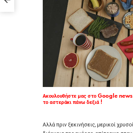
Ακουλουθήστε μας στο Google news κ
το αστεράκι πάνω δεξιά !
Αλλά πριν ξεκινήσεις, μερικοί χρυσο