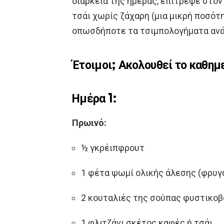
διάρκεια της ημέρας, επίτρεψε στον
τσάι χωρίς ζάχαρη (μια μικρή ποσότ
οπωσδήποτε τα τσιμπολογήματα ανά
Έτοιμοι; Ακολουθεί το καθημ
Ημέρα 1:
Πρωινό:
½ γκρέιπφρουτ
1 φέτα ψωμί ολικής άλεσης (φρυγ
2 κουταλιές της σούπας φυστικο
1 φλιτζάνι σκέτος καφές ή τσάι