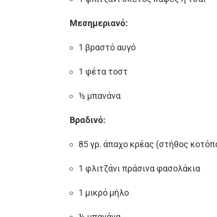
Μεσημεριανό:
1 βραστό αυγό
1 φέτα τοστ
½ μπανάνα
Βραδινό:
85 γρ. άπαχο κρέας (στήθος κοτόπ
1 φλιτζάνι πράσινα φασολάκια
1 μικρό μήλο
½ μπανάνα