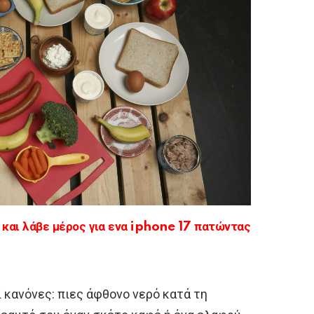
αι λάβε μέρος για ενα iphone 17 πατώντας
ί κανόνες: πιες άφθονο νερό κατά τη