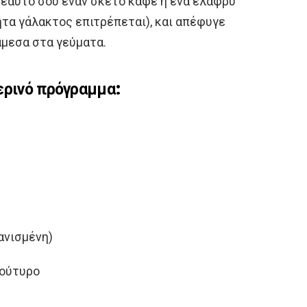
 εαυτό σου έναν σκέτο καφέ ή ένα ελαφρύ
ητα γάλακτος επιτρέπεται), και απέφυγε
μεσα στα γεύματα.
ερινό πρόγραμμα:
ανισμένη)
βούτυρο