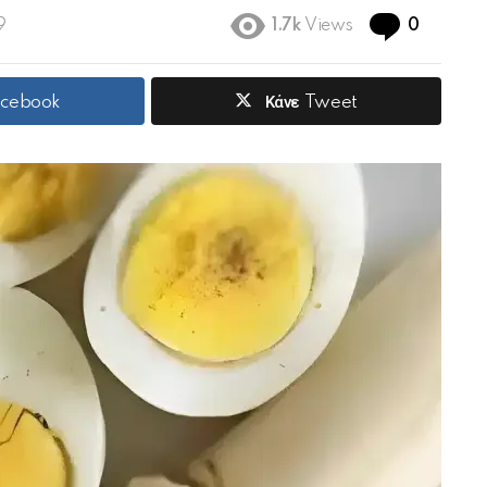
Commen
9
1.7k
Views
0
acebook
Κάνε Tweet