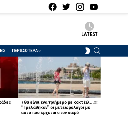
facebook
twitter
instagram
youtube
LATEST
SEARCH
SWITCH
ΕΙΣ
ΠΕΡΙΣΣΟΤΕΡΑ
SKIN
κάδες
«Θα είναι ένα τριήμερο με κοκτέιλ…»:
«Τον έχω πά
“Τρελάθηκαν” οι μετεωρολόγοι με
Συνελήφθη 
αυτό που έρχεται στον καιρό
ηθοποιός π
ότι φοράει