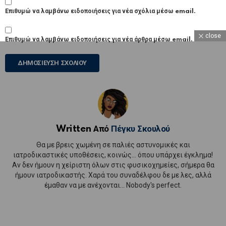
Επιθυμώ να λαμβάνω ειδοποιήσεις για νέα σχόλια μέσω email.
close
Επιθυμώ να λαμβάνω ειδοποιήσεις για νέα άρθρα μέσω email.
Written Από
Πέγκυ Σκουλού
Θα με βρεις χωμένη σε παλιές αστυνομικές και
ιατροδικαστικές υποθέσεις, κοινώς... όπου υπάρχει έγκλημα!
Αν δεν ήμουν η χείριστη όλων στις φυσικοχημείες, σήμερα θα
ήμουν ιατροδικαστής. Χαρά του συναδέλφου δε με λες, αλλά
έμαθαν να με ανέχονται... Nobody's perfect.