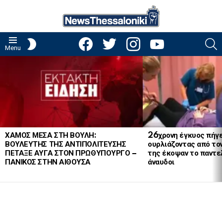
facebook
twitter
instagram
youtube
S
SWITCH
Menu
SKIN
LATEST
STORIES
ΧΑΜΟΣ ΜΕΣΑ ΣΤΗ ΒΟΥΛΗ:
26χρονη έγκυος πήγε
ΒΟΥΛΕΥΤΗΣ ΤΗΣ ΑΝΤΙΠΟΛΙΤΕΥΣΗΣ
ουρλιάζοντας από το
ΠΕΤΑΞΕ ΑΥΓΑ ΣΤΟΝ ΠΡΩΘΥΠΟΥΡΓΟ –
της έκοψαν το παντελ
ΠΑΝΙΚΟΣ ΣΤΗΝ ΑΙΘΟΥΣΑ
άναυδοι