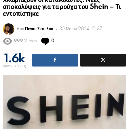
Χλωμιάζουν οι καταναλωτές: Νέες
απoκαλύψεις για τα ρούχα του Shein – Τι
εντοπίστηκε
Από
Πέγκυ Σκουλού
30 Μαΐου 2024, 21:37
Comments
999
Views
0
1.6k
Κοινοποιήσεις