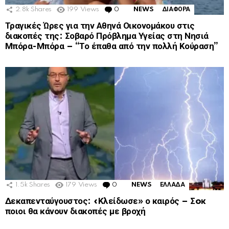
2.8k
Shares
199
Views
0
Comments
NEWS
ΔΙΑΦΟΡΑ
Τραγικές Ώρες για την Αθηνά Οικονομάκου στις
διακοπές της: Σοβαρό Πρόβλημα Υγείας στη Νησιά
Μπόρα-Μπόρα – “Το έπαθα από την πολλή Κούραση”
1.5k
Shares
179
Views
0
Comments
NEWS
ΕΛΛΑΔΑ
Δεκαπενταύγουστος: «Κλείδωσε» ο καιρός – Σoκ
ποιοι θα κάνουν διακοπές με βροχή