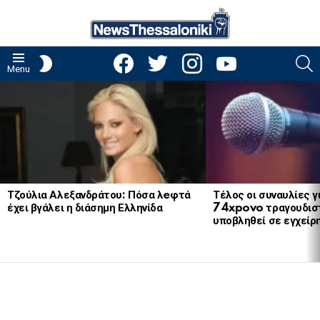
facebook
twitter
instagram
youtube
S
SWITCH
Menu
SKIN
LATEST
STORIES
Τζούλια Αλεξανδράτου: Πόσα λeφτά
Τέλος οι συναυλίες γ
έχει βγάλει η διάσημη Ελληνίδα
74xpovo τραγουδισ
υποβληθεί σε εγχείρ