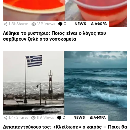
1.5k
Shares
139
Views
0
Comments
NEWS
ΔΙΑΦΟΡΑ
Λύθηκε το μυστήριο: Ποιος είναι ο λόγος που
σερβίρουν ζελέ στα νοσοκομεία
1.4k
Shares
119
Views
0
Comments
NEWS
ΔΙΑΦΟΡΑ
Δεκαπενταύγουστος: «Κλείδωσε» ο καιρός – Ποιοι θα