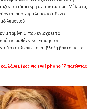
ειάζονται ιδιαίτερη αντιμετώπιση. Μάλιστα,
ύονται από χυμό λεμονιού. Εννέα
υμό λεμονιού
υν βιταμίνη C, που ενισχύει το
μά τις ασθένειες. Επίσης, οι
ονιού σκοτώνουν τα επιβλαβή βακτήρια και
αι λάβε μέρος για ενα iphone 17 πατώντας