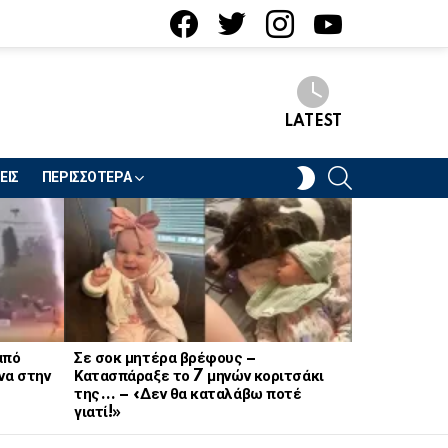
facebook
twitter
instagram
youtube
LATEST
SEARCH
SWITCH
ΕΙΣ
ΠΕΡΙΣΣΟΤΕΡΑ
SKIN
από
Σε σοκ μητέρα βρέφους –
Σοκ στον στ
να στην
Κατασπάραξε το 7 μηνών κοριτσάκι
21χρονη Να
της… – «Δεν θα καταλάβω ποτέ
γιατί!»