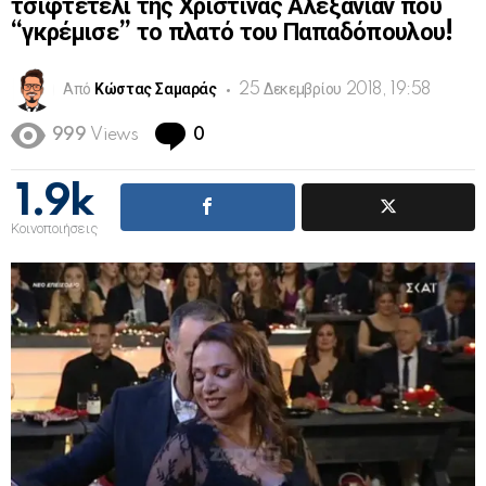
τσιφτετέλι της Χριστίνας Αλεξανιάν που
“γκρέμισε” το πλατό του Παπαδόπουλου!
Από
Κώστας Σαμαράς
25 Δεκεμβρίου 2018, 19:58
Comments
999
Views
0
1.9k
Κοινοποιήσεις