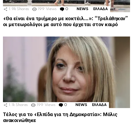
1.9k
Shares
199
Views
0
Comments
NEWS
ΕΛΛΑΔΑ
«Θα είναι ένα τριήμερο με κοκτέιλ…»: “Τρελάθηκαν”
οι μετεωρολόγοι με αυτό που έρχεται στον καιρό
1.1k
Shares
199
Views
0
Comments
NEWS
ΕΛΛΑΔΑ
Τέλος για το «Ελπίδα για τη Δημοκρατία»: Μόλις
ανακοινώθηκε