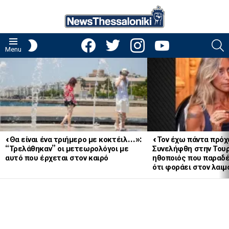
facebook
twitter
instagram
youtube
S
SWITCH
Menu
SKIN
LATEST
STORIES
«Θα είναι ένα τριήμερο με κοκτέιλ…»:
«Τον έχω πάντα πρόχ
“Τρελάθηκαν” οι μετεωρολόγοι με
Συνελήφθη στην Του
αυτό που έρχεται στον καιρό
ηθοποιός που παραδ
ότι φοράει στον λ