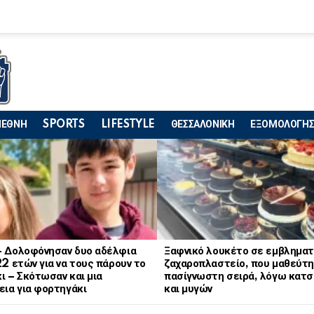
ΙΕΘΝΗ
SPORTS
LIFESTYLE
ΘΕΣΣΑΛΟΝΙΚΗ
ΕΞΟΜΟΛΟΓΗΣ
– Δολοφόνησαν δυο αδέλφια
Ξαφνικό λουκέτο σε εμβληματ
22 ετών για να τους πάρουν το
ζαχαροπλαστείο, που μαθεύτη
ι – Σκότωσαν και μια
πασίγνωστη σειρά, λόγω κατ
εια για φορτηγάκι
και μυγών