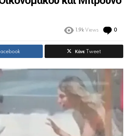
 Οικονομάκου και Μπρούνο
Commen
1.9k
Views
0
 Facebook
Κάνε Tweet