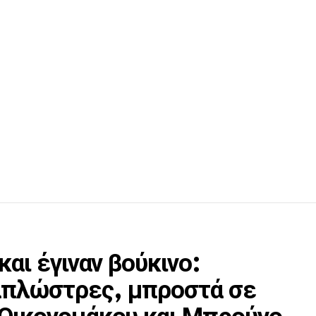
και έγιναν βούκινο:
απλώστρες, μπροστά σε