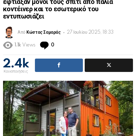
έφτιαξαν μόνοι τους σπίτι από παλιά
κοντέινερ και το εσωτερικό του
εντυπωσιάζει
Από
Κώστας Σαμαράς
27 Ιουλίου 2025, 18:33
Comments
1.1k
Views
0
2.4k
Κοινοποιήσεις