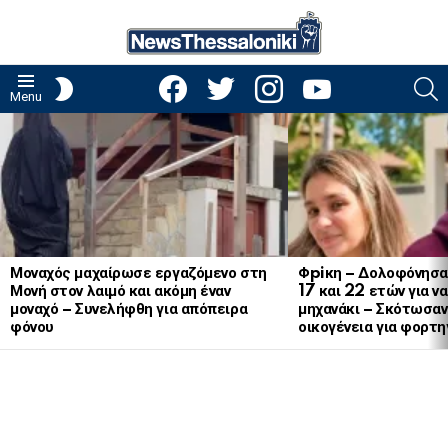
facebook
twitter
instagram
youtube
S
SWITCH
Menu
SKIN
LATEST
STORIES
Μοναχός μαχαίρωσε εργαζόμενο στη
Φpiκη – Δολοφόνησα
Μονή στον λαιμό και ακόμη έναν
17 και 22 ετών για ν
μοναχό – Συνελήφθη για απόπειρα
μηχανάκι – Σκότωσαν 
φόνου
οικογένεια για φορτη