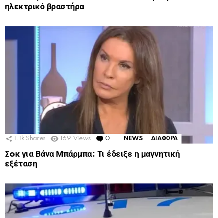
ηλεκτρικό βραστήρα
1.1k
Shares
169
Views
0
Comments
NEWS
ΔΙΑΦΟΡΑ
Σoκ για Βάνα Μπάρμπα: Τι έδειξε η μαγνητική
εξέταση