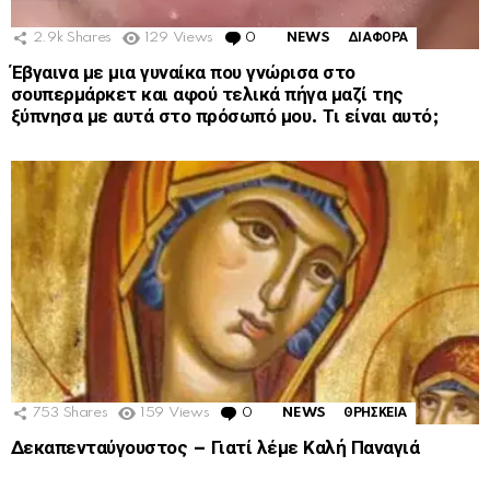
2.9k
Shares
129
Views
0
Comments
NEWS
ΔΙΑΦΟΡΑ
Έβγαινα με μια γυναίκα που γνώρισα στο
σουπερμάρκετ και αφού τελικά πήγα μαζί της
ξύπνησα με αυτά στο πρόσωπό μου. Τι είναι αυτό;
753
Shares
159
Views
0
Comments
NEWS
ΘΡΗΣΚΕΙΑ
Δεκαπενταύγουστος – Γιατί λέμε Καλή Παναγιά