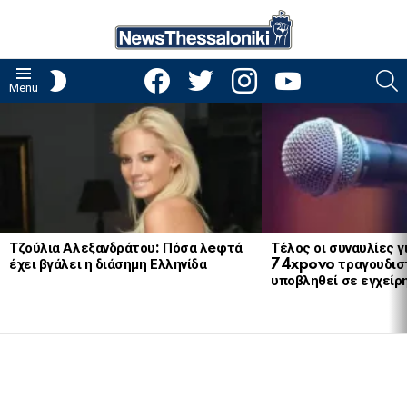
facebook
twitter
instagram
youtube
S
SWITCH
Menu
SKIN
LATEST
STORIES
Τζούλια Αλεξανδράτου: Πόσα λeφτά
Τέλος οι συναυλίες γ
έχει βγάλει η διάσημη Ελληνίδα
74xpovo τραγουδισ
υποβληθεί σε εγχείρ