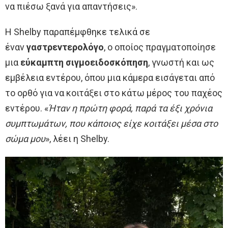
να πιέσω ξανά για απαντήσεις».
Η Shelby παραπέμφθηκε τελικά σε
έναν
γαστρεντερολόγο
, ο οποίος πραγματοποίησε
μια
εύκαμπτη σιγμοειδοσκόπηση
, γνωστή και ως
εμβέλεια εντέρου, όπου μια κάμερα εισάγεται από
το ορθό για να κοιτάξει στο κάτω μέρος του παχέος
εντέρου. «
Ήταν η πρώτη φορά, παρά τα έξι χρόνια
συμπτωμάτων, που κάποιος είχε κοιτάξει μέσα στο
σώμα μου
», λέει η Shelby.