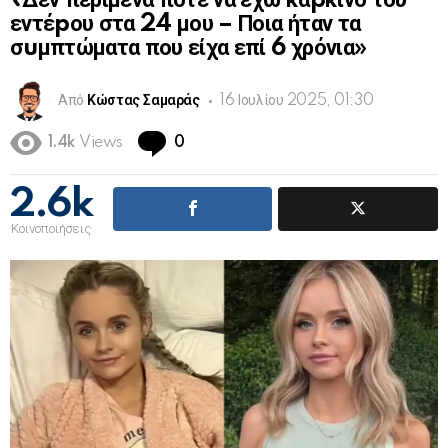
«Δεν περίμενα ποτέ να έχω καpκίνο του
εντέpου στα 24 μου – Ποια ήταν τα
σuμπτώματα που είχα επί 6 χρόνια»
Από
Κώστας Σαμαράς
16 Ιουλίου 2025, 01:30
Comments
1.4k
Views
0
2.6k
Κοινοποιήσεις