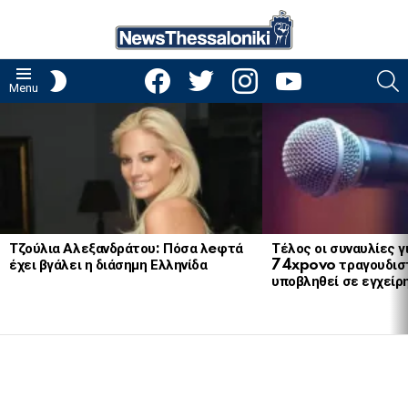
facebook
twitter
instagram
youtube
S
SWITCH
Menu
SKIN
LATEST
STORIES
Τζούλια Αλεξανδράτου: Πόσα λeφτά
Τέλος οι συναυλίες γ
έχει βγάλει η διάσημη Ελληνίδα
74xpovo τραγουδισ
υποβληθεί σε εγχείρ