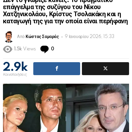
Δεν το γνώριζε κανείς: Το πραγματικό
επάγγελμα της συζύγου του Νίκου
Χατζηνικολάου, Κρίστυς Τσολακάκη και η
καταγωγή της για την οποία είναι περήφανη
Από
Κώστας Σαμαράς
9 Ιανουαρίου 2026, 15:33
Comments
1.5k
Views
0
2.9k
Κοινοποιήσεις