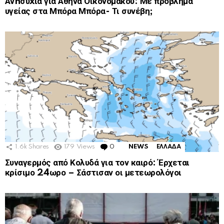
Ανnσυxία για Αθηνά Οικονομάκου: Με πρόβλημα
υγείας στα Μπόρα Μπόρα- Τι συνέβη;
1.6k
Shares
179
Views
0
Comments
NEWS
ΕΛΛΑΔΑ
Συναγερμός από Κολυδά για τον καιρό: Έρχεται
κρίσιμο 24ωρο – Σάστισαν οι μετεωρολόγοι