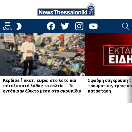
facebook
twitter
instagram
youtube
S
SWITCH
Menu
SKIN
LATEST
STORIES
Κέρδισε 1 εκατ. εupώ στο λότο και
Σφοδρή σύγκρουση τ
πέταξε κατά λάθος το δελτίο – Το
τραυματίες, τρεις σε
εντόπισαν άθικτο μέσα στα σκουπίδια
κατάσταση