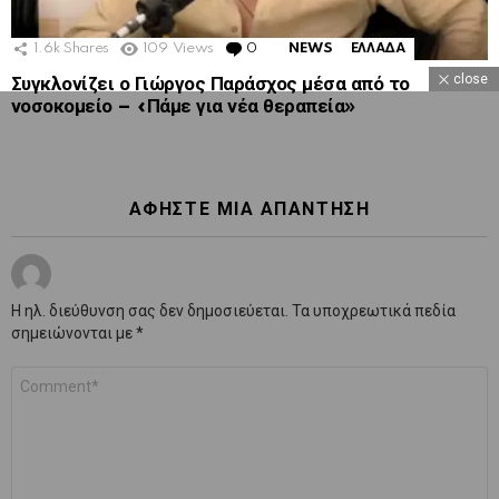
1.6k
Shares
109
Views
0
Comments
NEWS
ΕΛΛΑΔΑ
close
Συγκλονίζει ο Γιώργος Παράσχος μέσα από το
νοσοκομείο – «Πάμε για νέα θεραπεία»
ΑΦΉΣΤΕ ΜΙΑ ΑΠΆΝΤΗΣΗ
Η ηλ. διεύθυνση σας δεν δημοσιεύεται.
Τα υποχρεωτικά πεδία
σημειώνονται με
*
Σχόλιο
*