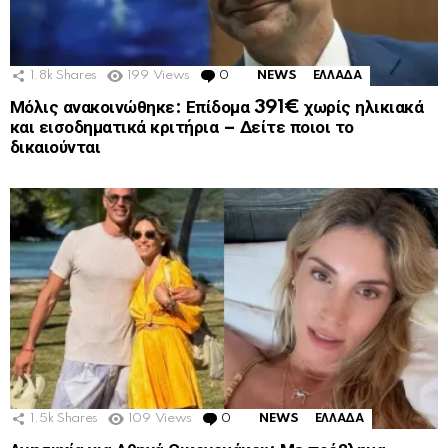
1.8k
Shares
199
Views
0
Comments
NEWS
ΕΛΛΑΔΑ
Μόλις ανακοινώθηκε: Επίδομα 391€ χωρίς ηλικιακά
και εισοδηματικά κριτήρια – Δείτε ποιοι το
δικαιούνται
1.5k
Shares
109
Views
0
Comments
NEWS
ΕΛΛΑΔΑ