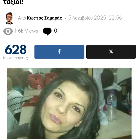
ταξίδι!
Από
Κώστας Σαμαράς
5 Νοεμβρίου 2025, 22:56
Comments
1.6k
Views
0
628
Κοινοποιήσεις