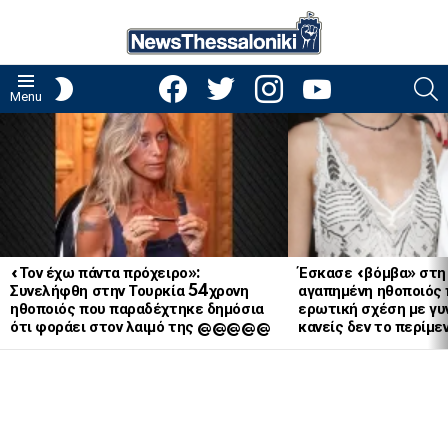
facebook
twitter
instagram
youtube
S
SWITCH
Menu
SKIN
LATEST
STORIES
«Τον έχω πάντα πρόχειρο»:
Έσκασε «βόμβα» στη
Συνελήφθη στην Τουρκία 54χρονη
αγαπημένη ηθοποιός 
ηθοποιός που παραδέχτηκε δημόσια
ερωτική σχέση με γυν
ότι φοράει στον λαιμό της @@@@@
κανείς δεν το περίμε