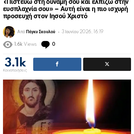
«Πιστεύω στη δύναμη σου και ελπίζω στην
ευσπλαχνία σου» – Αυτή είναι η πιο ισχυρή
προσευχή στον Ιησού Χριστό
Από
Πέγκυ Σκουλού
3 Ιουνίου 2026, 16:19
Comments
1.6k
Views
0
3.1k
Κοινοποιήσεις