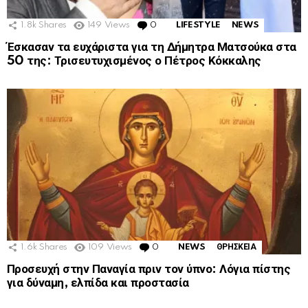
1.8k
Shares
149
Views
0
Comments
LIFESTYLE
NEWS
Έσκασαν τα ευχάριστα για τη Δήμητρα Ματσούκα στα
50 της: Τρισευτυχισμένος ο Πέτρος Κόκκαλης
1.6k
Shares
109
Views
0
Comments
NEWS
ΘΡΗΣΚΕΙΑ
Προσευχή στην Παναγία πριν τον ύπνο: Λόγια πίστης
για δύναμη, ελπίδα και προστασία