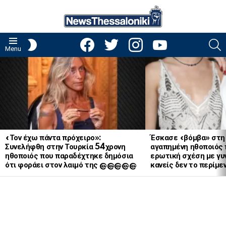
facebook
twitter
instagram
youtube
S
SWITCH
Menu
SKIN
LATEST
STORIES
«Τον έχω πάντα πρόχειρο»:
Έσκασε «βόμβα» στη
Συνελήφθη στην Τουρκία 54χρονη
αγαπημένη ηθοποιός 
ηθοποιός που παραδέχτηκε δημόσια
ερωτική σχέση με γυν
ότι φοράει στον λαιμό της @@@@@
κανείς δεν το περίμε