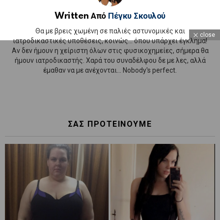
Written Από
Πέγκυ Σκουλού
Θα με βρεις χωμένη σε παλιές αστυνομικές και
close
ιατροδικαστικές υποθέσεις, κοινώς... όπου υπάρχει έγκλημα!
Αν δεν ήμουν η χείριστη όλων στις φυσικοχημείες, σήμερα θα
ήμουν ιατροδικαστής. Χαρά του συναδέλφου δε με λες, αλλά
έμαθαν να με ανέχονται... Nobody's perfect.
ΣΑΣ ΠΡΟΤΕΙΝΟΥΜΕ