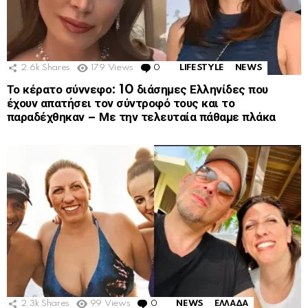
2.6k
Shares
179
Views
0
Comments
LIFESTYLE
NEWS
Το κέρατο σύννεφο: 10 διάσημες Ελληνίδες που
έχουν απατήσει τον σύντροφό τους και το
παραδέχθηκαν – Με την τελευταία πάθαμε πλάκα
2.3k
Shares
99
Views
0
Comments
NEWS
ΕΛΛΑΔΑ