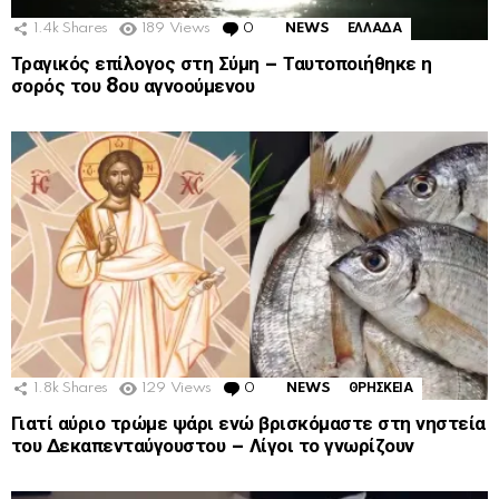
1.4k
Shares
189
Views
0
Comments
NEWS
ΕΛΛΑΔΑ
Τραγικός επίλογος στη Σύμη – Ταυτοποιήθηκε η
σορός του 8ου αγνοούμενου
1.8k
Shares
129
Views
0
Comments
NEWS
ΘΡΗΣΚΕΙΑ
Γιατί αύριο τρώμε ψάρι ενώ βρισκόμαστε στη νηστεία
του Δεκαπενταύγουστου – Λίγοι το γνωρίζουν