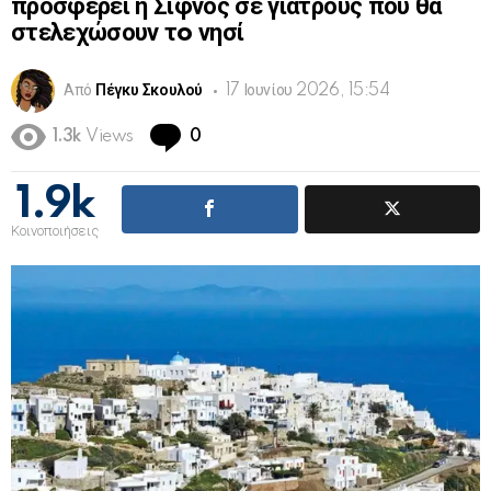
προσφέρει η Σίφνος σε γιατρούς που θα
στελεχώσουν τo νησί
Από
Πέγκυ Σκουλού
17 Ιουνίου 2026, 15:54
Comments
1.3k
Views
0
1.9k
Κοινοποιήσεις