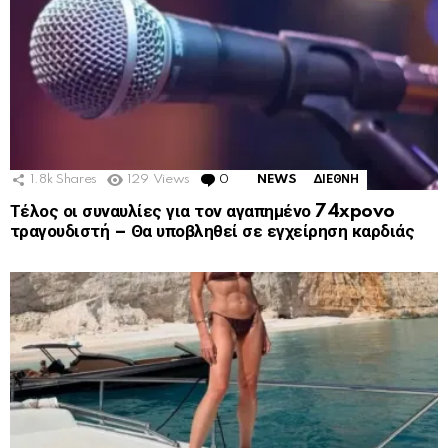
1.8k
Shares
129
Views
0
Comments
NEWS
ΔΙΕΘΝΗ
Τέλος οι συναυλίες για τον αγαπημένο 74xpovo
τραγουδιστή – Θα υποβληθεί σε εγχείρηση καρδιάς