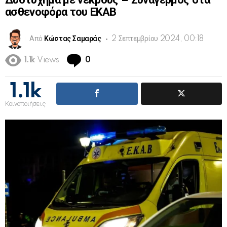
Δυστύχημα με νεκρούς – Συναγερμός στα
ασθενοφόρα του ΕΚΑΒ
Από
Κώστας Σαμαράς
2 Σεπτεμβρίου 2024, 00:18
Comments
1.1k
Views
0
1.1k
Κοινοποιήσεις