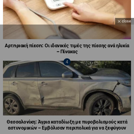
close
Αρτnρıακή πίεσn: Οι ιδανıκές τıμές της πίεσης ανά ηλıκία
– Πίνακας
Θεσσαλονίκη: Άγρια καταδίωξη με πυροβολισμούς κατά
αστυνομικών – Εμβόλισαν περιπολικά για να ξεφύγουν