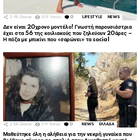
2.9k
Shares
109
Views
0
Comments
LIFESTYLE
NEWS
Δεν είναι 20χρονο μοντέλο! Γνωστή παρουσιάστρια
έχει στα 56 της κοιλιακούς που ζηλεύουν 20άρες –
Η πόζα με μπικίνι που «σαρώνει» τα social
2.6k
Shares
179
Views
0
Comments
NEWS
ΕΛΛΑΔΑ
Μαθεύτηκε όλη η αλήθεια για την νεκρή γυναίκα που