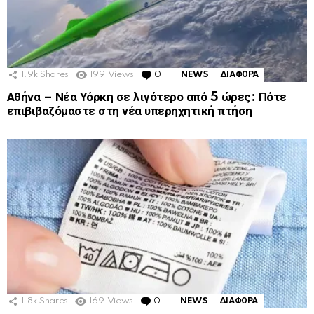
1.9k
Shares
199
Views
0
Comments
NEWS
ΔΙΑΦΟΡΑ
Αθήνα – Νέα Υόρκη σε λιγότερο από 5 ώρες: Πότε
επιβιβαζόμαστε στη νέα υπερηχητική πτήση
1.8k
Shares
169
Views
0
Comments
NEWS
ΔΙΑΦΟΡΑ