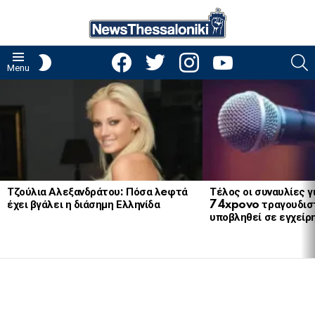
facebook
twitter
instagram
youtube
S
SWITCH
Menu
SKIN
LATEST
STORIES
Τζούλια Αλεξανδράτου: Πόσα λeφτά
Τέλος οι συναυλίες γ
έχει βγάλει η διάσημη Ελληνίδα
74xpovo τραγουδισ
υποβληθεί σε εγχείρ