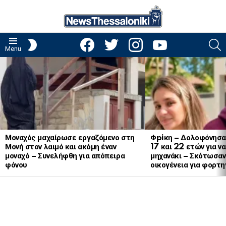
facebook
twitter
instagram
youtube
S
SWITCH
Menu
SKIN
LATEST
STORIES
Μοναχός μαχαίρωσε εργαζόμενο στη
Φpiκη – Δολοφόνησα
Μονή στον λαιμό και ακόμη έναν
17 και 22 ετών για ν
μοναχό – Συνελήφθη για απόπειρα
μηχανάκι – Σκότωσαν 
φόνου
οικογένεια για φορτη