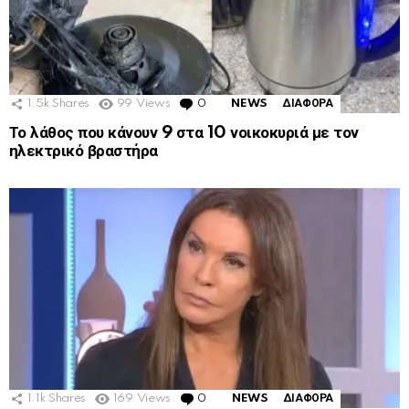
1.5k
Shares
99
Views
0
Comments
NEWS
ΔΙΑΦΟΡΑ
Το λάθος που κάνουν 9 στα 10 νοικοκυριά με τον
ηλεκτρικό βραστήρα
1.1k
Shares
169
Views
0
Comments
NEWS
ΔΙΑΦΟΡΑ