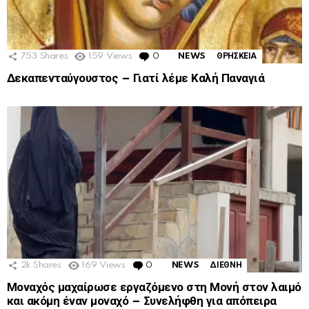
753
Shares
159
Views
0
Comments
NEWS
ΘΡΗΣΚΕΙΑ
Δεκαπενταύγουστος – Γιατί λέμε Καλή Παναγιά
2k
Shares
169
Views
0
Comments
NEWS
ΔΙΕΘΝΗ
Μοναχός μαχαίρωσε εργαζόμενο στη Μονή στον λαιμό
και ακόμη έναν μοναχό – Συνελήφθη για απόπειρα