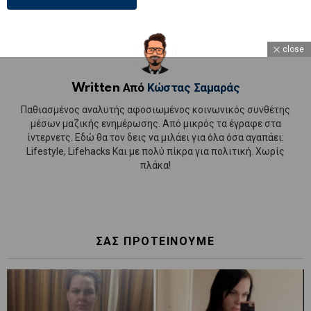
close
Written Από
Κώστας Σαμαράς
Παθιασμένος αναλυτής αφοσιωμένος κοινωνικός συνθέτης
μέσων μαζικής ενημέρωσης. Από μικρός τα έγραφε στα
ίντερνετς. Εδώ θα τον δεις να μιλάει για όλα όσα αγαπάει:
Lifestyle, Lifehacks Και με πολύ πίκρα για πολιτική. Χωρίς
πλάκα!
ΣΑΣ ΠΡΟΤΕΙΝΟΥΜΕ