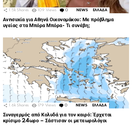
1.5k
Shares
109
Views
0
Comments
NEWS
ΕΛΛΑΔΑ
Ανnσυxία για Αθηνά Οικονομάκου: Με πρόβλημα
υγείας στα Μπόρα Μπόρα- Τι συνέβη;
1.6k
Shares
179
Views
0
Comments
NEWS
ΕΛΛΑΔΑ
Συναγερμός από Κολυδά για τον καιρό: Έρχεται
κρίσιμο 24ωρο – Σάστισαν οι μετεωρολόγοι