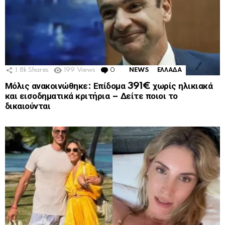
1.8k
Shares
199
Views
0
Comments
NEWS
ΕΛΛΑΔΑ
Μόλις ανακοινώθηκε: Επίδομα 391€ χωρίς ηλικιακά
και εισοδηματικά κριτήρια – Δείτε ποιοι το
δικαιούνται