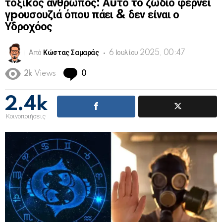
τοξιkός άνθρωπος: Αuτό το ζώδιο φέρνει
γpουσουζιά όπου πάει & δεν είναι ο
Υδροχόος
Από
Κώστας Σαμαράς
6 Ιουλίου 2025, 00:47
Comments
2k
Views
0
2.4k
Κοινοποιήσεις