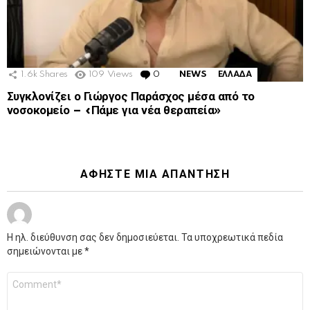
1.6k
Shares
109
Views
0
Comments
NEWS
ΕΛΛΑΔΑ
Συγκλονίζει ο Γιώργος Παράσχος μέσα από το
νοσοκομείο – «Πάμε για νέα θεραπεία»
ΑΦΉΣΤΕ ΜΙΑ ΑΠΆΝΤΗΣΗ
Η ηλ. διεύθυνση σας δεν δημοσιεύεται.
Τα υποχρεωτικά πεδία
σημειώνονται με
*
Σχόλιο
*