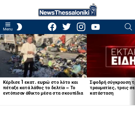
facebook
twitter
instagram
youtube
S
SWITCH
Menu
SKIN
LATEST
STORIES
Κέρδισε 1 εκατ. εupώ στο λότο και
Σφοδρή σύγκρουση τ
πέταξε κατά λάθος το δελτίο – Το
τραυματίες, τρεις σε
εντόπισαν άθικτο μέσα στα σκουπίδια
κατάσταση