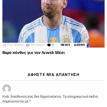
753
Shares
99
Views
0
Comments
NEWS
ΔΙΕΘΝΗ
Βαρύ πένθος για τον Λιονέλ Μέσι
ΑΦΉΣΤΕ ΜΙΑ ΑΠΆΝΤΗΣΗ
Η ηλ. διεύθυνση σας δεν δημοσιεύεται.
Τα υποχρεωτικά πεδία
σημειώνονται με
*