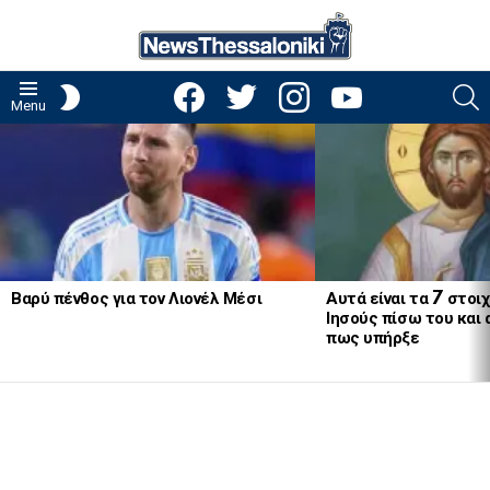
facebook
twitter
instagram
youtube
S
SWITCH
Menu
SKIN
LATEST
STORIES
Βαρύ πένθος για τον Λιονέλ Μέσι
Αυτά είναι τα 7 στοι
Ιησούς πίσω του και
πως υπήρξε