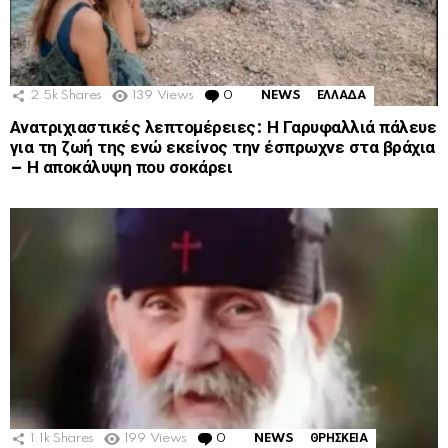
2.5k
Shares
139
Views
0
Comments
NEWS
ΕΛΛΑΔΑ
Ανατριχιαστικές λεπτομέρειες: Η Γαρυφαλλιά πάλευε
για τη ζωή της ενώ εκείνος την έσπρωχνε στα βράχια
– Η αποκάλυψη που σοκάρει
1.1k
Shares
199
Views
0
Comments
NEWS
ΘΡΗΣΚΕΙΑ