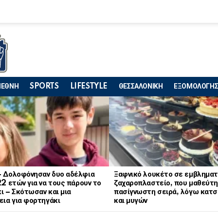
ΙΕΘΝΗ
SPORTS
LIFESTYLE
ΘΕΣΣΑΛΟΝΙΚΗ
ΕΞΟΜΟΛΟΓΗΣ
– Δολοφόνησαν δυο αδέλφια
Ξαφνικό λουκέτο σε εμβληματ
22 ετών για να τους πάρουν το
ζαχαροπλαστείο, που μαθεύτη
ι – Σκότωσαν και μια
πασίγνωστη σειρά, λόγω κατ
εια για φορτηγάκι
και μυγών