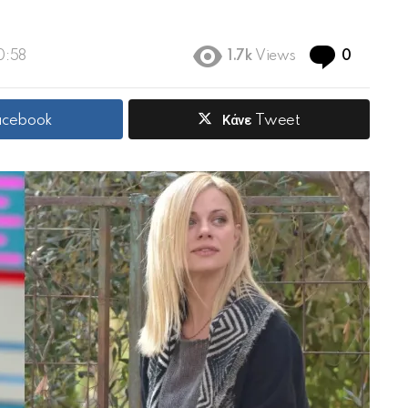
Commen
0:58
1.7k
Views
0
Facebook
Κάνε Tweet